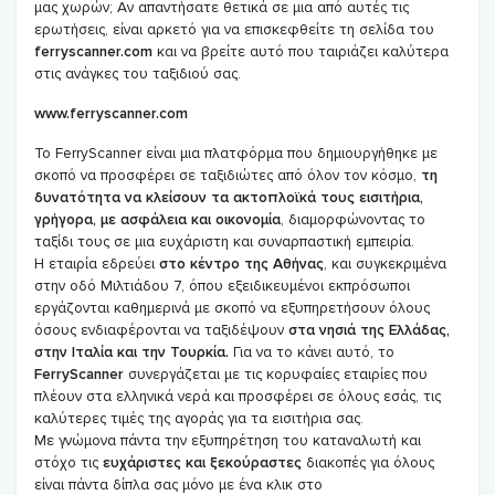
μας χωρών; Αν απαντήσατε θετικά σε μια από αυτές τις
ερωτήσεις, είναι αρκετό για να επισκεφθείτε τη σελίδα του
ferryscanner.com
και να βρείτε αυτό που ταιριάζει καλύτερα
στις ανάγκες του ταξιδιού σας.
www.ferryscanner.com
Το FerryScanner είναι μια πλατφόρμα που δημιουργήθηκε με
σκοπό να προσφέρει σε ταξιδιώτες από όλον τον κόσμο,
τη
δυνατότητα να κλείσουν τα ακτοπλοϊκά τους εισιτήρια,
γρήγορα, με ασφάλεια και οικονομία
, διαμορφώνοντας το
ταξίδι τους σε μια ευχάριστη και συναρπαστική εμπειρία.
Η εταιρία εδρεύει
στο κέντρο της Αθήνας
, και συγκεκριμένα
στην οδό Μιλτιάδου 7, όπου εξειδικευμένοι εκπρόσωποι
εργάζονται καθημερινά με σκοπό να εξυπηρετήσουν όλους
όσους ενδιαφέρονται να ταξιδέψουν
στα νησιά της Ελλάδας,
στην Ιταλία και την Τουρκία.
Για να το κάνει αυτό, το
FerryScanner
συνεργάζεται με τις κορυφαίες εταιρίες που
πλέουν στα ελληνικά νερά και προσφέρει σε όλους εσάς, τις
καλύτερες τιμές της αγοράς για τα εισιτήρια σας.
Με γνώμονα πάντα την εξυπηρέτηση του καταναλωτή και
στόχο τις
ευχάριστες και ξεκούραστες
διακοπές για όλους
είναι πάντα δίπλα σας μόνο με ένα κλικ στο