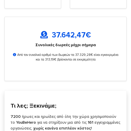
37.642,47
€
Συνολικές δωρεές μέχρι σήμερα
Από τον συνολικό αριθμό των δωρεών τα 37.329,28€ είναι εγκεκριμένα
και τα 313,19€ βρίσκονται σε εκκρεμότητα
Τι λες; Ξεκινάμε;
7200
ήρωες και ηρωίδες από όλη την χώρα χρησιμοποιούν
το
YouBeHero
για να στηρίξουν μια από τις
161
εγγεγραμμένες
οργανώσεις,
χωρίς κανένα επιπλέον κόστος!