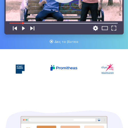
Δες το βίντεο