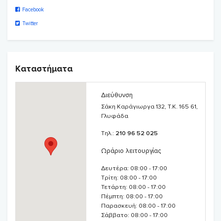
2. Babylino store
Facebook
Twitter
Babylino sensitive
Babylino pants
Μωρομάντηλα
Υποσέντονα
Πάνες του μήνα
Καταστήματα
Διεύθυνση
3. Libero and Nannys
Σάκη Καράγιωργα 132, T.K. 165 61,
Γλυφάδα
Nannys
Τηλ.:
210 96 52 025
UP & GO
Sleep tight
Ωράριο λειτουργίας
Swimpants
Μωρομάντηλα
Δευτέρα: 08:00 - 17:00
Τρίτη: 08:00 - 17:00
4. Μωρομάντηλα
Τετάρτη: 08:00 - 17:00
Πέμπτη: 08:00 - 17:00
5. Αντιηλιακά – Αντικουνουπικά
Παρασκευή: 08:00 - 17:00
Σάββατο: 08:00 - 17:00
6. Βρεφική φροντίδα