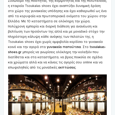
Συνώνυμο της ποιότητας, της κομψότητας και της πολυτέλειας,
η εταιρεία Tsoukalas shoes έχει αναπτύξει δυναμική δράση
στο χώρο της γυναικείας υπόδησης και έχει καθιερωθεί ως ένα
από τα κορυφαία και πρωτοποριακά ονόματα του χώρου στην
Ελλάδα. Με 10 καταστήματα σε ολόκληρη την χώρα,
πολύχρονη εμπειρία και διαρκή διάθεση για ανανέωση και
βελτίωση των προϊόντων της αλλά και με μοναδικό στόχο την
πληρέστερη κάλυψη κάθε ανάγκης των πελατών της, η
Tsoukalas shoes έχει χωρίς αμφιβολία κερδίσει το γυναικείο
κοινό και την αγορά στα
γυναικεία παπούτσια
. Στο
tsoulakas-
shoes.gr
μπορείς να γνωρίσεις ολόκληρη την κολεξιόν που
διατίθεται και στα καταστήματα, να βρεις ποικιλία σε σχέδια
και χρώματα αλλά και να κάνεις τις αγορές σου online και να
επωφεληθείς από τις μοναδικές
εκπτώσεις
.