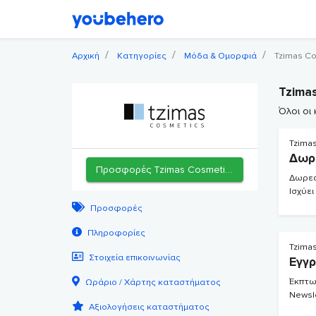
Αρχική
Κατηγορίες
Μόδα & Ομορφιά
Tzimas C
Tzima
Όλοι οι
Tzima
Δωρ
Προσφορές Tzimas Cosmetics
Δωρεά
Ισχύει
Προσφορές
Πληροφορίες
Tzima
Στοιχεία επικοινωνίας
Εγγρ
Έκπτω
Ωράριο / Χάρτης καταστήματος
Newsle
Αξιολογήσεις καταστήματος