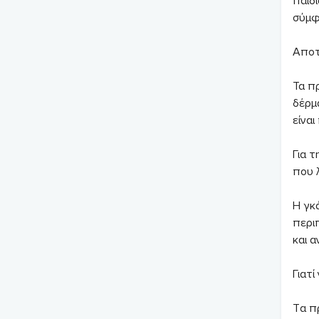
παιδ
σύμφ
Αποτ
Τα π
δέρμ
είνα
Για 
που 
Η γκ
περι
και 
Γιατί
Tα πρ