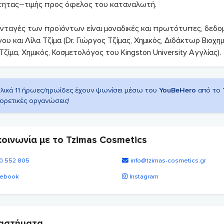
τητας–τιμής προς όφελος του καταναλωτή.
υνταγές των προϊόντων είναι μοναδικές και πρωτότυπες, δεδομ
ου και Λίλα Τζίμα (Dr. Γιώργος Τζίμας, Χημικός, Διδάκτωρ Βιοχημεί
Τζίμα, Χημικός, Κοσμετολόγος του Kingston University Αγγλίας).
λικά 11 ήρωες/ηρωίδες έχουν ψωνίσει μέσω του
YouBeHero
από το
ορετικές οργανώσεις!
κοινωνία με το Tzimas Cosmetics
0 552 805
info@tzimas-cosmetics.gr
ebook
Instagram
αστήματα