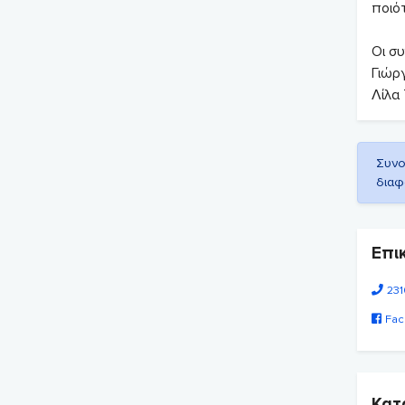
ποιό
Οι σ
Γιώργ
Λίλα 
Συνο
διαφ
Επι
231
Fac
Κατ