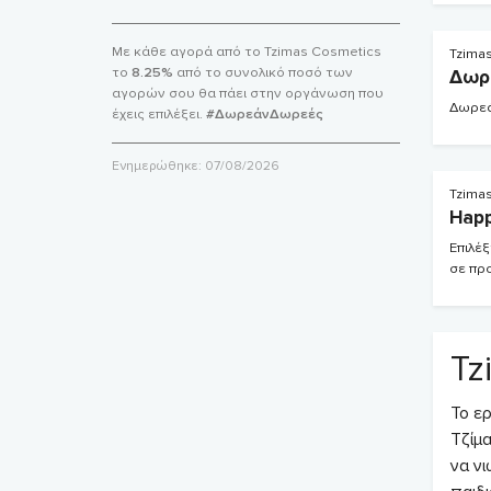
Με κάθε αγορά από το Tzimas Cosmetics
Tzima
το
8.25%
από το συνολικό ποσό των
Δωρ
αγορών σου θα πάει στην οργάνωση που
Δωρεά
έχεις επιλέξει.
#ΔωρεάνΔωρεές
Ενημερώθηκε:
07/08/2026
Tzima
Happ
Επιλέ
σε προ
Tz
Το ε
Τζίμ
να ν