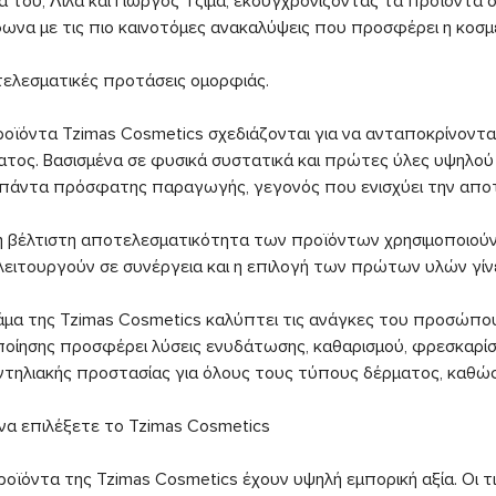
ιά του, Λίλα και Γιώργος Τζίμα, εκσυγχρονίζοντας τα προϊόντα
ωνα με τις πιο καινοτόμες ανακαλύψεις που προσφέρει η κοσμ
ελεσματικές προτάσεις ομορφιάς.
ροϊόντα Tzimas Cosmetics σχεδιάζονται για να ανταποκρίνοντα
ατος. Βασισμένα σε φυσικά συστατικά και πρώτες ύλες υψηλο
ι πάντα πρόσφατης παραγωγής, γεγονός που ενισχύει την αποτ
τη βέλτιστη αποτελεσματικότητα των προϊόντων χρησιμοποιούν
λειτουργούν σε συνέργεια και η επιλογή των πρώτων υλών γί
άμα της Tzimas Cosmetics καλύπτει τις ανάγκες του προσώπου
ποίησης προσφέρει λύσεις ενυδάτωσης, καθαρισμού, φρεσκαρίσ
αντηλιακής προστασίας για όλους τους τύπους δέρματος, καθώς
 να επιλέξετε το Tzimas Cosmetics
οϊόντα της Tzimas Cosmetics έχουν υψηλή εμπορική αξία. Οι τιμ