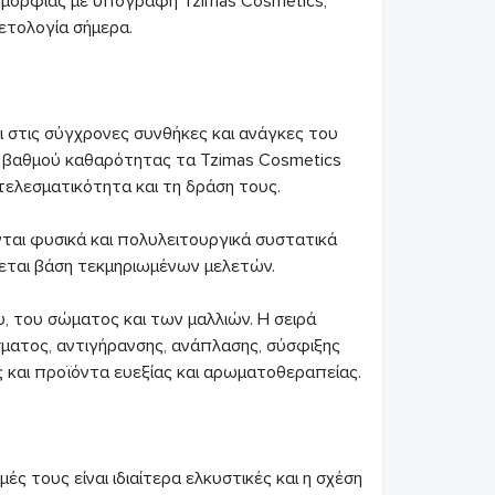
 ομορφιάς με υπογραφή Tzimas Cosmetics,
ετολογία σήμερα.
ι στις σύγχρονες συνθήκες και ανάγκες του
ύ βαθμού καθαρότητας τα Tzimas Cosmetics
ελεσματικότητα και τη δράση τους.
ται φυσικά και πολυλειτουργικά συστατικά
νεται βάση τεκμηριωμένων μελετών.
, του σώματος και των μαλλιών. Η σειρά
ματος, αντιγήρανσης, ανάπλασης, σύσφιξης
 και προϊόντα ευεξίας και αρωματοθεραπείας.
ές τους είναι ιδιαίτερα ελκυστικές και η σχέση