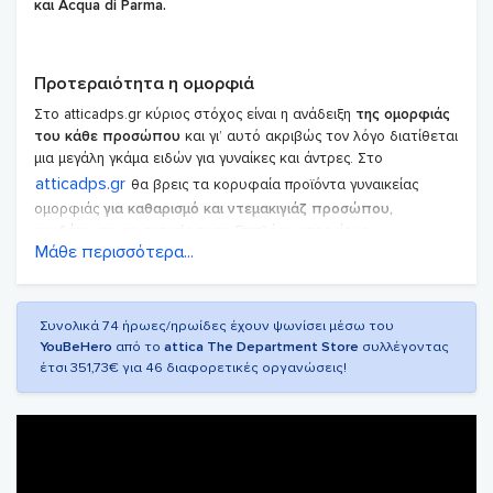
και Acqua di Parma.
Προτεραιότητα η ομορφιά
Στο atticadps.gr κύριος στόχος είναι η ανάδειξη
της ομορφιάς
του κάθε προσώπου
και γι’ αυτό ακριβώς τον λόγο διατίθεται
μια μεγάλη γκάμα ειδών για γυναίκες και άντρες. Στο
atticadps.gr
θα βρεις τα κορυφαία προϊόντα γυναικείας
ομορφιάς
για καθαρισμό και ντεμακιγιάζ προσώπου,
ενυδάτωση και αντιγήρανση.
Επιπλέον, μπορείς να
Μάθε περισσότερα...
ανακαλύψεις προτάσεις για σετ δώρων για τα αγαπημένα σου
άτομα. Για το μακιγιάζ η σειρές περιλαμβάνουν όλα όσα θα
χρειαστείς για
το πρόσωπο, τα μάτια, τα χείλη, την κάλυψη
σώματος αλλά και σετ με πινέλα και παλέτες.
Οι προσφορές
Συνολικά 74 ήρωες/ηρωίδες έχουν ψωνίσει μέσω του
του atticadps.gr περιλαμβάνουν επίσης αρώματα, είδη
YouBeHero
από το
attica The Department Store
συλλέγοντας
αντηλιακής προστασίας και όλα τα απαραίτητα
για το σώμα και
έτσι 351,73€ για 46 διαφορετικές οργανώσεις!
τα μαλλιά.
Ανακάλυψε αφρόλουτρα και άλατα μπάνιου από τις
πιο γνωστές μάρκες και αναδόμησε τα μαλλιά σου με έλαια και
θεραπείες σε μοναδικές προσφορές. Για τον άντρα, το
atticadps.gr
περιλαμβάνει είδη ξυρίσματος, σειρές
περιποίησης αντρικού προσώπου, σώματος και μαλλιών. Τέλος,