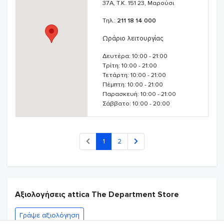
37Α, T.K. 151 23, Μαρούσι
τα στο καλάθι αγορών σου. Ακολούθως, ολοκλήρωσε την
αγορά σου επιλέγοντας τρόπο πληρωμής και συμπληρώνοντας
Τηλ.:
211 18 14 000
τα στοιχεία σου. Μπορείς να πληρώσεις με αντικαταβολή ή με
atticadps.gr
πιστωτική/χρεωστική κάρτα.
Το
προσφέρει
Ωράριο λειτουργίας
δωρεάν έξοδα αποστολής για αγορές άνω των 50€.
Μη
Δευτέρα: 10:00 - 21:00
χάσεις χρόνο και απόκτησε μοναδικά beauty brands σε
Τρίτη: 10:00 - 21:00
προσφορά!
Τετάρτη: 10:00 - 21:00
Πέμπτη: 10:00 - 21:00
Παρασκευή: 10:00 - 21:00
Σάββατο: 10:00 - 20:00
Προηγούμενη
Επόμενη
1
2
Αξιολογήσεις attica The Department Store
Γράψε αξιολόγηση