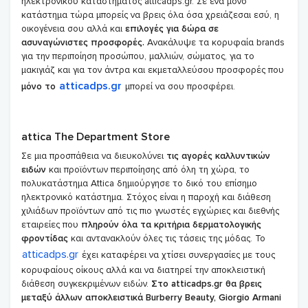
ηλεκτρονικού καταστήματος atticadps.gr. Σε ένα μόνο
κατάστημα τώρα μπορείς να βρεις όλα όσα χρειάζεσαι εσύ, η
οικογένεια σου αλλά και
επιλογές για δώρα σε
ασυναγώνιστες προσφορές.
Ανακάλυψε τα κορυφαία brands
για την περιποίηση προσώπου, μαλλιών, σώματος, για το
μακιγιάζ και για τον άντρα και εκμεταλλεύσου προσφορές που
atticadps.gr
μόνο το
μπορεί να σου προσφέρει.
attica The Department Store
Σε μια προσπάθεια να διευκολύνει
τις αγορές καλλυντικών
ειδών
και προϊόντων περιποίησης από όλη τη χώρα, το
πολυκατάστημα Attica δημιούργησε το δικό του επίσημο
ηλεκτρονικό κατάστημα. Στόχος είναι η παροχή και διάθεση
χιλιάδων προϊόντων από τις πιο γνωστές εγχώριες και διεθνής
εταιρείες που
πληρούν όλα τα κριτήρια δερματολογικής
φροντίδας
και αντανακλούν όλες τις τάσεις της μόδας. Το
atticadps.gr
έχει καταφέρει να χτίσει συνεργασίες με τους
κορυφαίους οίκους αλλά και να διατηρεί την αποκλειστική
διάθεση συγκεκριμένων ειδών.
Στο atticadps.gr θα βρεις
μεταξύ άλλων αποκλειστικά Burberry Beauty, Giorgio Armani