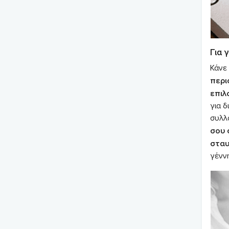
Για 
Κάνε 
περι
επιλ
για δ
συλλ
σου 
σταυ
γέννη