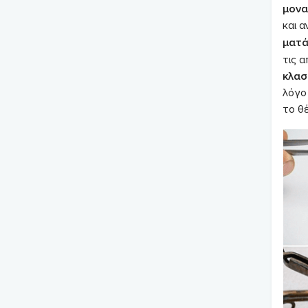
μονα
και 
ματά
τις α
κλασ
λόγο 
το θέ