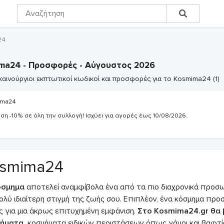
24
ma24
- Προσφορές - Αύγουστος 2026
 καινούργιοι εκπτωτικοί κωδικοί και προσφορές για το Kosmima24 (1)
ima24
η -10% σε όλη την συλλογή! Ισχύει για αγορές έως 10/08/2026.
smima24
όσμημα
αποτελεί αναμφίβολα ένα από τα πιο διαχρονικά προσωπ
ολύ ιδιαίτερη στιγμή της ζωής σου. Επιπλέον, ένα κόσμημα προ
ς για μια άκρως επιτυχημένη εμφάνιση.
Στο Kosmima24.gr θα 
ήματα,
κοσμήματα ειδικών περιστάσεων όπως γάμοι και βαφτίσ