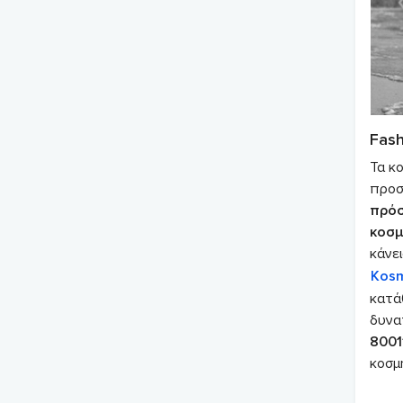
Fash
Τα κ
προσ
πρό
κοσμ
κάνει
Kosm
κατά
δυνα
8001
κοσμη