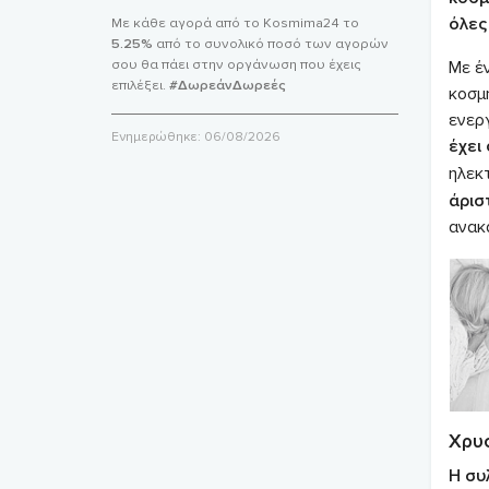
όλες 
Με κάθε αγορά από το Kosmima24 το
5.25%
από το συνολικό ποσό των αγορών
σου θα πάει στην οργάνωση που έχεις
Με έ
επιλέξει.
#ΔωρεάνΔωρεές
κοσμ
ενερ
Ενημερώθηκε:
06/08/2026
έχει
ηλεκ
άρισ
ανακ
Χρυ
Η συ