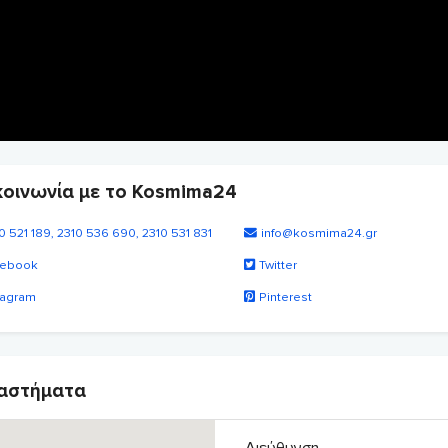
κοινωνία με το Kosmima24
0 521 189, 2310 536 690, 2310 531 831
info@kosmima24.gr
ebook
Twitter
tagram
Pinterest
αστήματα
Διεύθυνση