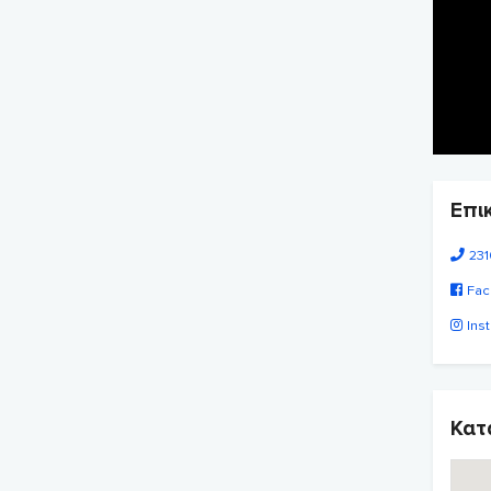
Επι
231
Fac
Ins
Κατ