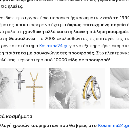
τις ηλικίες.
να ιδιόκτητο εργαστήριο παρασκευής κοσμημάτων
από το 199
ήματος και κατάφερε να έχει μια
άκρως επιτυχημένη πορεία
ό
γό ρόλο στη
χονδρική αλλά και στη λιανική πώληση κοσμημά
 στη Θεσσαλονίκη
. Το 2008 ακολουθώντας τις επιταγές της τε
τρονικό κατάστημα
Kosmima24.gr
για να εξυπηρετήσει ακόμα 
τη ποιότητα με ασυναγώνιστες προσφορές.
Στο ηλεκτρονικό
αλύψεις περισσότερα από
10000 είδη σε προσφορά!
σά κοσμήματα
λλογή χρυσών κοσμημάτων που θα βρεις στο
Kosmima24.g