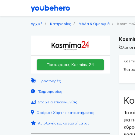
Αρχική
Κατηγορίες
Μόδα & Ομορφιά
Kosmima
Kosmi
Όλοι οι
Kosm
Προσφορές Kosmima24
Έκπτωσ
Προσφορές
Πληροφορίες
Ko
Στοιχεία επικοινωνίας
Το
κ
Ωράριο / Χάρτης καταστήματος
μια π
Αξιολογήσεις καταστήματος
κύρο
κοσμ