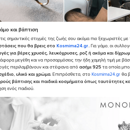
γάμο και βάπτιση
τις σημαντικές στιγμές της ζωής σου ακόμα πιο ξεχωριστές με 
στάσεις που θα βρεις στο
Kosmima24.gr
.
Για γάμο, οι συλλο
ογές για βέρες χρυσές, λευκόχρυσες, ροζ ή ακόμα και δίχρω
ιάφορα μεγέθη και να προσαρμόσεις την ήδη χαμηλή τιμή με βάση
ογές περιλαμβάνουν και στέφανα από
ασήμι 925
τα οποία μπο
σχέδιο, υλικό και χρώμα
. Επιπρόσθετα, στο
Kosmima24.gr
θα β
ρούς βάπτισης και παιδικά κοσμήματα όπως ταυτότητες κα
ση ενός παιδιού.