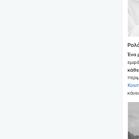
Ρολό
Ένα 
εμφά
κάθε
περι
Kosm
κάνει