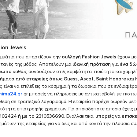
ion Jewels
ομμάτια που απαρτίζουν
την συλλογή Fashion Jewels
έχουν μον
ταγές της μόδας. Αποτελούν μια
ιδανική πρόταση για ένα δώ
σωπο
καθώς συνδυάζουν στιλ, κομψότητα, ποιότητα και χαμηλή
ήματα από εταιρείες όπως Guess, Ascot, Saint Honore και
ς είναι να επιλέξεις το κόσμημα ή τα δωράκια που σε ενδιαφέρ
ima24.gr
.gr μπορείς να πληρώσεις με αντικαταβολή, με πιστωτ
θεση σε τραπεζικό λογαριασμό. Η εταιρεία παρέχει δωρεάν μετ
τότητα επιστροφής χρημάτων. Για οποιαδήποτε απορία έχεις
μ
102424 ή με το 2310536690
. Εναλλακτικά,
μπορείς να επισκ
μάτων της εταιρείας για να δεις και από κοντά την πλούσια συ