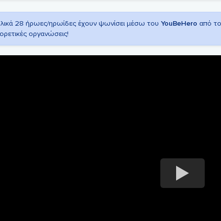
λικά 28 ήρωες/ηρωίδες έχουν ψωνίσει μέσω του
YouBeHero
από τ
ορετικές οργανώσεις!