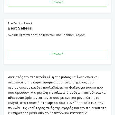
Επιλογή
The Fashion Project
Best Sellers!
Ανακαλύψτε τα best-sellers του The Fashion Project!
Επιλογή
Αναζητάς την τελευταία λέξη της
μόδας
; Θέλεις απλά να
ανανεώσεις την
καρνταρόμπα
σου; Είναι ο χρόνος σου
περιορισμένος και δεν προλαβαίνεις να ψάξεις για ρούχα που
σου αρέσουν; Μια μεγάλη
ποικιλία
από
ρούχα
,
παπούτσια
και
αξεσουάρ
βρίσκονται κοντά σου με ένα και μόνο κλικ, στο
κινητό
, στο
tablet
ή στο
laptop
σου. Συνδύασε το
στυλ
, την
ποικιλία, τις
καλύτερες
τιμές
της
αγοράς
και την πιο αξιόπιστη
εξυπηρέτηση μέσα από το ηλεκτρονικό κατάστημα