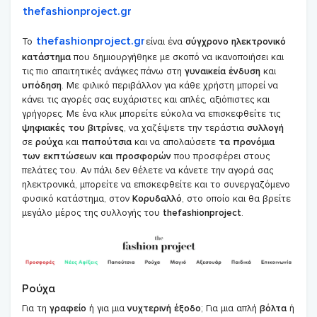
thefashionproject.gr
thefashionproject.gr
Το
είναι ένα
σύγχρονο ηλεκτρονικό
κατάστημα
που δημιουργήθηκε με σκοπό να ικανοποιήσει και
τις πιο απαιτητικές ανάγκες πάνω στη
γυναικεία
ένδυση
και
υπόδηση
. Με φιλικό περιβάλλον για κάθε χρήστη μπορεί να
κάνει τις αγορές σας ευχάριστες και απλές, αξιόπιστες και
γρήγορες. Με ένα κλικ μπορείτε εύκολα να επισκεφθείτε τις
ψηφιακές του βιτρίνες
, να χαζέψετε την τεράστια
συλλογή
σε
ρούχα
και
παπούτσια
και να απολαύσετε
τα προνόμια
των εκπτώσεων και προσφορών
που προσφέρει στους
πελάτες του. Αν πάλι δεν θέλετε να κάνετε την αγορά σας
ηλεκτρονικά, μπορείτε να επισκεφθείτε και το συνεργαζόμενο
φυσικό κατάστημα, στον
Κορυδαλλό
, στο οποίο και θα βρείτε
μεγάλο μέρος της συλλογής του
thefashionproject
.
Ρούχα
Για τη
γραφείο
ή για μια
νυχτερινή
έξοδο
; Για μια απλή
βόλτα
ή