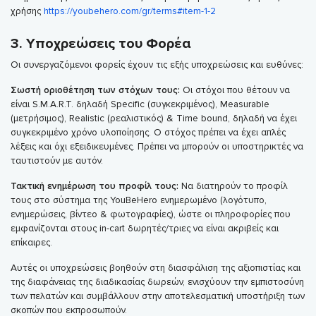
χρήσης
https://youbehero.com/gr/terms#item-1-2
3. Υποχρεώσεις του Φορέα
Οι συνεργαζόμενοι φορείς έχουν τις εξής υποχρεώσεις και ευθύνες:
Σωστή οριοθέτηση των στόχων τους:
Οι στόχοι που θέτουν να
είναι S.M.A.R.T. δηλαδή Specific (συγκεκριμένος), Measurable
(μετρήσιμος), Realistic (ρεαλιστικός) & Time bound, δηλαδή να έχει
συγκεκριμένο χρόνο υλοποίησης. Ο στόχος πρέπει να έχει απλές
λέξεις και όχι εξειδικευμένες. Πρέπει να μπορούν οι υποστηρικτές να
ταυτιστούν με αυτόν.
Τακτική ενημέρωση του προφίλ τους:
Να διατηρούν το προφίλ
τους στο σύστημα της YouBeHero ενημερωμένο (λογότυπο,
ενημερώσεις, βίντεο & φωτογραφίες), ώστε οι πληροφορίες που
εμφανίζονται στους in-cart δωρητές/τριες να είναι ακριβείς και
επίκαιρες.
Αυτές οι υποχρεώσεις βοηθούν στη διασφάλιση της αξιοπιστίας και
της διαφάνειας της διαδικασίας δωρεών, ενισχύουν την εμπιστοσύνη
των πελατών και συμβάλλουν στην αποτελεσματική υποστήριξη των
σκοπών που εκπροσωπούν.