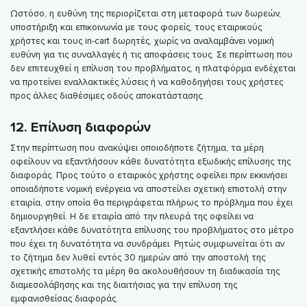
Ωστόσο, η ευθύνη της περιορίζεται στη μεταφορά των δωρεών,
υποστήριξη και επικοινωνία με τους φορείς, τους εταιρικούς
χρήστες και τους in-cart δωρητές, χωρίς να αναλαμβάνει νομική
ευθύνη για τις συναλλαγές ή τις αποφάσεις τους. Σε περίπτωση που
δεν επιτευχθεί η επίλυση του προβλήματος, η πλατφόρμα ενδέχεται
να προτείνει εναλλακτικές λύσεις ή να καθοδηγήσει τους χρήστες
προς άλλες διαθέσιμες οδούς αποκατάστασης.
12. Επίλυση διαφορών
Στην περίπτωση που ανακύψει οποιοδήποτε ζήτημα, τα μέρη
οφείλουν να εξαντλήσουν κάθε δυνατότητα εξωδικής επίλυσης της
διαφοράς. Προς τούτο ο εταιρικός χρήστης οφείλει πριν εκκινήσει
οποιαδήποτε νομική ενέργεια να αποστείλει σχετική επιστολή στην
εταιρία, στην οποία θα περιγράφεται πλήρως το πρόβλημα που έχει
δημιουργηθεί. Η δε εταιρία από την πλευρά της οφείλει να
εξαντλήσει κάθε δυνατότητα επίλυσης του προβλήματος στο μέτρο
που έχει τη δυνατότητα να συνδράμει. Ρητώς συμφωνείται ότι αν
το ζήτημα δεν λυθεί εντός 30 ημερών από την αποστολή της
σχετικής επιστολής τα μέρη θα ακολουθήσουν τη διαδικασία της
διαμεσολάβησης και της διαιτήσιας για την επίλυση της
εμφανισθείσας διαφοράς.