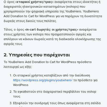
Ο όρος «
εταιρικοί χρήστες/τριες
» αναφέρεται στους ιδιοκτήτες ή
διαχειριστές ηλεκτρονικών καταστημάτων (eshops) που
χρησιμοποιούν την ψηφιακή υπηρεσία της YouBeHero, YouBeHero
Add Donation to Cart for WordPress για να παρέχουν τη δυνατότητα
δωρεάς στους δικούς τους πελάτες.
Τέλος, ο όρος «
in-cart δωρητές: οι χρήστες/τριες
» αναφέρεται
στους χρήστες των eshops που πραγματοποιούν αγορές και
επιλέγουν να κάνουν δωρεές κατά τη διαδικασία ολοκλήρωσης της
αγοράς τους.
2. Υπηρεσίες που παρέχονται
Το YouBeHero Add Donation to Cart for WordPress πρόσθετο
λειτουργεί ως εξής:
Οι εταιρικοί χρήστες κατεβάζουν από την διεύθυνση
https://wordpress.org/plugins/youbehero/
το πρόσθετο για
WordPress
Το εγκαθιστούν στο διαχειριστικό περιβάλλον του eshop
τους
Εξοφλούν την συνδρομή τους όπως αναφέρεται στη σελίδα