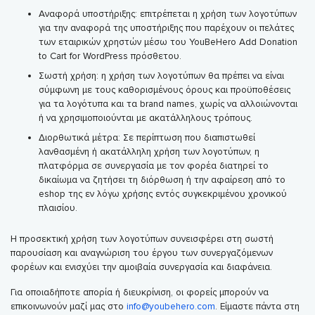
Αναφορά υποστήριξης: επιτρέπεται η χρήση των λογοτύπων
για την αναφορά της υποστήριξης που παρέχουν οι πελάτες
των εταιρικών χρηστών μέσω του YouBeHero Add Donation
to Cart for WordPress πρόσθετου.
Σωστή χρήση: η χρήση των λογοτύπων θα πρέπει να είναι
σύμφωνη με τους καθορισμένους όρους και προϋποθέσεις
για τα λογότυπα και τα brand names, χωρίς να αλλοιώνονται
ή να χρησιμοποιούνται με ακατάλληλους τρόπους.
Διορθωτικά μέτρα: Σε περίπτωση που διαπιστωθεί
λανθασμένη ή ακατάλληλη χρήση των λογοτύπων, η
πλατφόρμα σε συνεργασία με τον φορέα διατηρεί το
δικαίωμα να ζητήσει τη διόρθωση ή την αφαίρεση από το
eshop της εν λόγω χρήσης εντός συγκεκριμένου χρονικού
πλαισίου.
Η προσεκτική χρήση των λογοτύπων συνεισφέρει στη σωστή
παρουσίαση και αναγνώριση του έργου των συνεργαζόμενων
φορέων και ενισχύει την αμοιβαία συνεργασία και διαφάνεια.
Για οποιαδήποτε απορία ή διευκρίνιση, οι φορείς μπορούν να
επικοινωνούν μαζί μας στο
info@youbehero.com
. Είμαστε πάντα στη