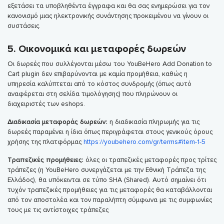
εξετάσει τα υποβληθέντα έγγραφα και θα σας ενημερώσει για τον
κανονισμό μιας ηλεκτρονικής συνάντησης προκειμένου να γίνουν οι
συστάσεις.
5. Οικονομικά και μεταφορές δωρεών
Οι δωρεές που συλλέγονται μέσω του YouBeHero Add Donation to
Cart plugin δεν επιβαρύνονται με καμία προμήθεια, καθώς η
υπηρεσία καλύπτεται από το κόστος συνδρομής (όπως αυτό
αναφέρεται στη σελίδα τιμολόγησης) που πληρώνουν οι
διαχειριστές των eshops.
Διαδικασία μεταφοράς δωρεών:
η διαδικασία πληρωμής για τις
δωρεές παραμένει η ίδια όπως περιγράφεται στους γενικούς όρους
χρήσης της πλατφόρμας
https://youbehero.com/gr/terms#item-1-5
Τραπεζικές προμήθειες:
όλες οι τραπεζικές μεταφορές προς τρίτες
τράπεζες (η YouBeHero συνεργάζεται με την Εθνική Τράπεζα της
Ελλάδος), θα υπόκεινται σε τύπο SHA (Shared). Αυτό σημαίνει ότι
τυχόν τραπεζικές προμήθειες για τις μεταφορές θα καταβάλλονται
από τον αποστολέα και τον παραλήπτη σύμφωνα με τις συμφωνίες
τους με τις αντίστοιχες τράπεζες