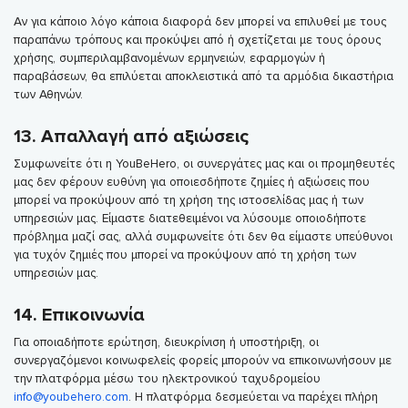
Αν για κάποιο λόγο κάποια διαφορά δεν μπορεί να επιλυθεί με τους
παραπάνω τρόπους και προκύψει από ή σχετίζεται με τους όρους
χρήσης, συμπεριλαμβανομένων ερμηνειών, εφαρμογών ή
παραβάσεων, θα επιλύεται αποκλειστικά από τα αρμόδια δικαστήρια
των Αθηνών.
13. Απαλλαγή από αξιώσεις
Συμφωνείτε ότι η YouBeHero, οι συνεργάτες μας και οι προμηθευτές
μας δεν φέρουν ευθύνη για οποιεσδήποτε ζημίες ή αξιώσεις που
μπορεί να προκύψουν από τη χρήση της ιστοσελίδας μας ή των
υπηρεσιών μας. Είμαστε διατεθειμένοι να λύσουμε οποιοδήποτε
πρόβλημα μαζί σας, αλλά συμφωνείτε ότι δεν θα είμαστε υπεύθυνοι
για τυχόν ζημιές που μπορεί να προκύψουν από τη χρήση των
υπηρεσιών μας.
14. Επικοινωνία
Για οποιαδήποτε ερώτηση, διευκρίνιση ή υποστήριξη, οι
συνεργαζόμενοι κοινωφελείς φορείς μπορούν να επικοινωνήσουν με
την πλατφόρμα μέσω του ηλεκτρονικού ταχυδρομείου
info@youbehero.com
. Η πλατφόρμα δεσμεύεται να παρέχει πλήρη