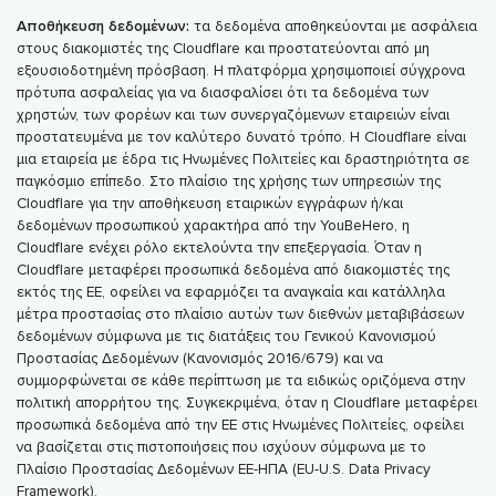
Αποθήκευση δεδομένων:
τα δεδομένα αποθηκεύονται με ασφάλεια
στους διακομιστές της Cloudflare και προστατεύονται από μη
εξουσιοδοτημένη πρόσβαση. Η πλατφόρμα χρησιμοποιεί σύγχρονα
πρότυπα ασφαλείας για να διασφαλίσει ότι τα δεδομένα των
χρηστών, των φορέων και των συνεργαζόμενων εταιρειών είναι
προστατευμένα με τον καλύτερο δυνατό τρόπο. Η Cloudflare είναι
μια εταιρεία με έδρα τις Ηνωμένες Πολιτείες και δραστηριότητα σε
παγκόσμιο επίπεδο. Στο πλαίσιο της χρήσης των υπηρεσιών της
Cloudflare για την αποθήκευση εταιρικών εγγράφων ή/και
δεδομένων προσωπικού χαρακτήρα από την YouBeHero, η
Cloudflare ενέχει ρόλο εκτελούντα την επεξεργασία. Όταν η
Cloudflare μεταφέρει προσωπικά δεδομένα από διακομιστές της
εκτός της ΕΕ, οφείλει να εφαρμόζει τα αναγκαία και κατάλληλα
μέτρα προστασίας στο πλαίσιο αυτών των διεθνών μεταβιβάσεων
δεδομένων σύμφωνα με τις διατάξεις του Γενικού Κανονισμού
Προστασίας Δεδομένων (Κανονισμός 2016/679) και να
συμμορφώνεται σε κάθε περίπτωση με τα ειδικώς οριζόμενα στην
πολιτική απορρήτου της. Συγκεκριμένα, όταν η Cloudflare μεταφέρει
προσωπικά δεδομένα από την ΕΕ στις Ηνωμένες Πολιτείες, οφείλει
να βασίζεται στις πιστοποιήσεις που ισχύουν σύμφωνα με το
Πλαίσιο Προστασίας Δεδομένων ΕΕ-ΗΠΑ (EU-U.S. Data Privacy
Framework).