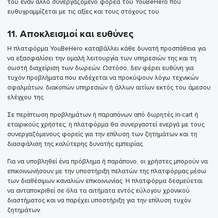
του έναν άλλο συνεργαζόμενο φορέα του YouBeHero που
ευθυγραμμίζεται με τις αξίες και τους στόχους του.
11. Αποκλεισμοί και ευθύνες
Η πλατφόρμα YouBeHero καταβάλλει κάθε δυνατή προσπάθεια για
να εξασφαλίσει την ομαλή λειτουργία των υπηρεσιών της και τη
σωστή διαχείριση των δωρεών. Ωστόσο, δεν φέρει ευθύνη για
τυχόν προβλήματα που ενδέχεται να προκύψουν λόγω τεχνικών
σφαλμάτων, διακοπών υπηρεσιών ή άλλων αιτίων εκτός του άμεσου
ελέγχου της.
Σε περίπτωση προβλημάτων ή παραπόνων από δωρητές in-cart ή
εταιρικούς χρήστες, η πλατφόρμα θα συνεργαστεί ενεργά με τους
συνεργαζόμενους φορείς για την επίλυση των ζητημάτων και τη
διασφάλιση της καλύτερης δυνατής εμπειρίας.
Για να υποβληθεί ένα πρόβλημα ή παράπονο, οι χρήστες μπορούν να
επικοινωνήσουν με την υποστήριξη πελατών της πλατφόρμας μέσω
των διαθέσιμων καναλιών επικοινωνίας. Η πλατφόρμα δεσμεύεται
να ανταποκριθεί σε όλα τα αιτήματα εντός εύλογου χρονικού
διαστήματος και να παρέχει υποστήριξη για την επίλυση τυχόν
ζητημάτων.