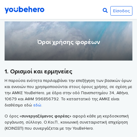
Είσοδος
Όροι χρήσης φορέων
1. Ορισμοί και ερμηνείες
Η παρούσα ενότητα περιλαμβάνει την επεξήγηση των βασικών όρων
και εννοιών που χρησιμοποιούνται στους όρους χρήσης, σε σχέση με
την AMKE YouBeHero, με έδρα στην οδό Πανεπιστημίου 34, Αθήνα,
10679 και ΑΦΜ 996856792. Το καταστατικό της ΑΜΚΕ είναι
διαθέσιμο εδώ
εδώ
.
Ο όρος «
συνεργαζόμενος φορέας
» αφορά κάθε μη κερδοσκοπική
οργάνωση, σύλλογο, Ο.Κοι.Π., κοινωνική συνεταιριστική επιχείρηση
(ΚΟΙΝΣΕΠ) που συνεργάζεται με την YouBeHero.