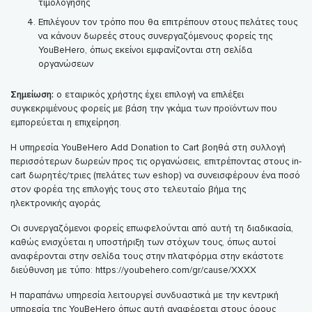
τιμολόγησης
Επιλέγουν τον τρόπο που θα επιτρέπουν στους πελάτες τους
να κάνουν δωρεές στους συνεργαζόμενους φορείς της
YouBeHero, όπως εκείνοι εμφανίζονται στη σελίδα
οργανώσεων
Σημείωση:
ο εταιρικός χρήστης έχει επιλογή να επιλέξει
συγκεκριμένους φορείς με βάση την γκάμα των προϊόντων που
εμπορεύεται η επιχείρηση.
Η υπηρεσία YouBeHero Add Donation to Cart βοηθά στη συλλογή
περισσότερων δωρεών προς τις οργανώσεις, επιτρέποντας στους in-
cart δωρητές/τριες (πελάτες των eshop) να συνεισφέρουν ένα ποσό
στον φορέα της επιλογής τους στο τελευταίο βήμα της
ηλεκτρονικής αγοράς.
Οι συνεργαζόμενοι φορείς επωφελούνται από αυτή τη διαδικασία,
καθώς ενισχύεται η υποστήριξη των στόχων τους, όπως αυτοί
αναφέρονται στην σελίδα τους στην πλατφόρμα στην εκάστοτε
διεύθυνση με τύπο: https://youbehero.com/gr/cause/XXXX
Η παραπάνω υπηρεσία λειτουργεί συνδυαστικά με την κεντρική
υπηρεσία της YouBeHero όπως αυτή αναφέρεται στους όρους