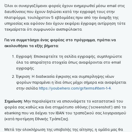
Όλοι οι συνεργαζόμενοι φορείς έχουν ενημερωθεί μέσω email στις
διευθύνσεις που έχουν δηλώσει κατά την εγγραφή τους στην
πλατφόρμα, τουλάχιστον 5 εβδομάδες πριν από την έναρξη της
υπηρεσίας και εφόσον δεν έχουν εκφέρει έγγραφη αντίρρηση τότε
τεκμαίρεται ότι συμφωνούν ανεπιφύλακτα.
Για να συμμετάσχει ένας φορέας στο πρόγραμμα, πρέπει να
ακολουθήσει τα εξής βήματα:
Εγγραφή: Επισκεφτείτε τη σελίδα εγγραφής, συμπληρώστε
όλα τα απαραίτητα στοιχεία όπως αναφέρονται στο email
εγγραφής.
Έγκριση: Η διαδικασία έγκρισης και συμπερίληψης νέων
φορέων παραμένει η ίδια όπως μέχρι σήμερα και αναφέρεται
στην σελίδα
https://youbehero.com/gr/terms#item-1-4
.
Σημείωση:
Μην παραλείψετε να επισυνάψετε το καταστατικό του
φορέα σας καθώς και ένα στιγμιότυπο οθόνης ('screenshot') από το
ebanking που να δείχνει τον IBAN του τραπεζικού σας λογαριασμού
(κατά προτίμηση Εθνικής Τράπεζας).
Μετά την ολοκλήρωση της υποβολής της αίτησης, η ομάδα μας θα