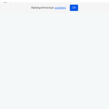
Πλοήγηση
Χρησιμοποιούμε
cookies
OK
Αρχική σελίδα
Κοινωφελείς οργανώσεις
Ηλεκτρονικά καταστήματα
Add Donation to Cart
ΝΕΟ
Ηρωικός ενθυμητής
Σελίδα διαφάνειας
Blog
Σελίδες εγγραφής
Εγγραφή οργάνωσης
Εγγραφή ομάδας
Χρήσιμοι σύνδεσμοι
Ποιοι είμαστε
Φόρμα επικοινωνίας