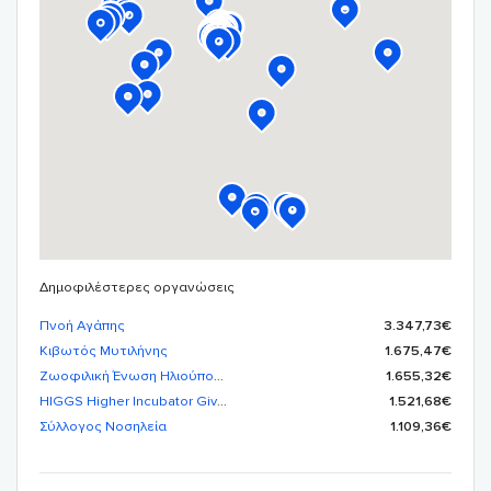
Δημοφιλέστερες οργανώσεις
Πνοή Αγάπης
3.347,73€
Κιβωτός Μυτιλήνης
1.675,47€
Ζωοφιλική Ένωση Ηλιούπολης
1.655,32€
HIGGS Higher Incubator Giving Growth and Sustainability
1.521,68€
Σύλλογος Νοσηλεία
1.109,36€