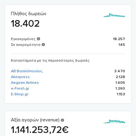
Πλήθος δωρεών
18.402
Εγκεκριμένες
18.257
Σε εκκρεμότητα
145
Καταστήματα με τις περισσότερες δωρεές
AB Βασιλόπουλος
3.470
Aliexpress
2.128
Aegean Airlines
1.605
e-Fresh.gr
1.260
E-Shop.gr
1.153
Αξία αγορών (revenue)
1.141.253,72
€