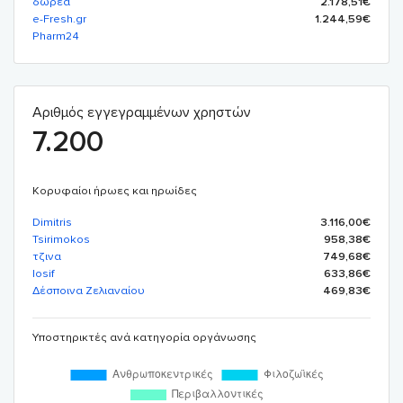
δωρέα
2.178,51€
e-Fresh.gr
1.244,59€
Pharm24
Αριθμός εγγεγραμμένων χρηστών
7.200
Κορυφαίοι ήρωες και ηρωίδες
Dimitris
3.116,00€
Tsirimokos
958,38€
τζινα
749,68€
Iosif
633,86€
Δέσποινα Ζελιαναίου
469,83€
Yποστηρικτές ανά κατηγορία οργάνωσης