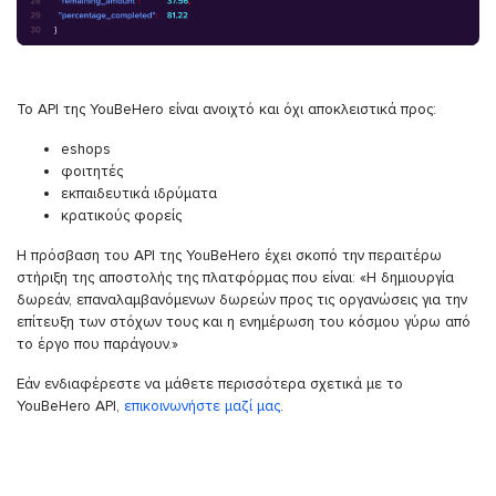
Το API της YouBeHero είναι ανοιχτό και όχι αποκλειστικά προς:
eshops
φοιτητές
εκπαιδευτικά ιδρύματα
κρατικούς φορείς
Η πρόσβαση του API της YouBeHero έχει σκοπό την περαιτέρω
στήριξη της αποστολής της πλατφόρμας που είναι: «Η δημιουργία
δωρεάν, επαναλαμβανόμενων δωρεών προς τις οργανώσεις για την
επίτευξη των στόχων τους και η ενημέρωση του κόσμου γύρω από
το έργο που παράγουν.»
Εάν ενδιαφέρεστε να μάθετε περισσότερα σχετικά με το
YouBeHero API,
επικοινωνήστε μαζί μας
.