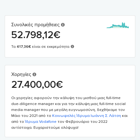
Συνολικές προμήθειες
52.798,12
€
Τα
417,36
€
είναι σε εκκρεμότητα
Χορηγίες
27.400,00
€
Οι χορηγίες αφορούν την κάλυψη του μισθού μιας full-time
due-diligence manager και για την κάλυψη μιας full-time social
media manager που με μεγάλη ευγνωμοσύνη, δεχθήκαμε τον
Μάιο του 2021 από το
Κοινωφελές Ίδρυμα Ιωάννη Σ. Λάτση
και
από το
Ίδρυμα Vodafone
τον Φεβρουάριο του 2022
αντίστοιχα. Ευχαριστούμε ολόψυχα!