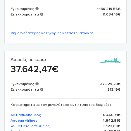
Εγκεκριμένες
1.130.219,56
€
Σε εκκρεμότητα
11.034,16
€
Δημοφιλέστερες κατηγορίες καταστημάτων
Δωρεές σε ευρώ
37.642,47
€
Εγκεκριμένες
37.329,28
€
Σε εκκρεμότητα
313,19
€
Καταστήματα με τον μεγαλύτερο αντίκτυπο (σε δωρεές)
AB Βασιλόπουλος
6.466,71€
Aegean Airlines
4.842,81€
YouBeHero, απευθείας
3.123,00€