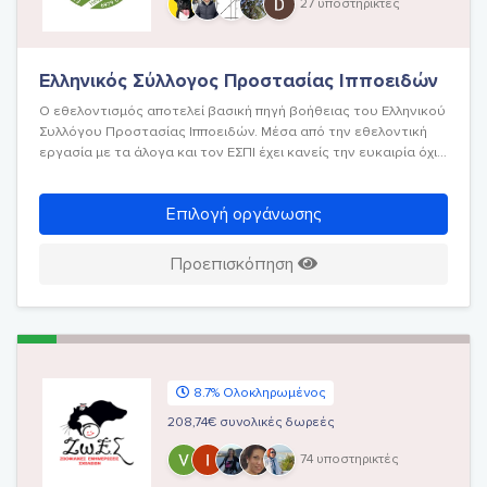
27 υποστηρικτές
Ελληνικός Σύλλογος Προστασίας Ιπποειδών
Ο εθελοντισμός αποτελεί βασική πηγή βοήθειας του Ελληνικού
Συλλόγου Προστασίας Ιπποειδών. Μέσα από την εθελοντική
εργασία με τα άλογα και τον ΕΣΠΙ έχει κανείς την ευκαιρία όχι
μόνο να δώσει, να βελτιώσει τη ποιότητα ζωής ενός ζώου, και
να βοηθήσει χωρίς κανένα όφελος, αλλά και να πάρει
Επιλογή οργάνωσης
ανεπιτήδευτη αγάπη φροντίζοντας τα άλογα
Προεπισκόπηση
8.7% Ολοκληρωμένος
208,74€ συνολικές δωρεές
74 υποστηρικτές