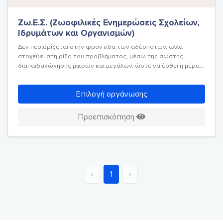
Ζω.Ε.Σ. (Ζωοφιλικές Ενημερώσεις Σχολείων,
Ιδρυμάτων και Οργανισμών)
Δεν περιορίζεται στην φροντίδα των αδέσποτων, αλλά
στοχεύει στη ρίζα του προβλήματος, μέσω της σωστής
διαπαιδαγώγησης μικρών και μεγάλων, ώστε να έρθει η μέρα
που θα έχει εξαλειφθεί τελείως το φαινόμενο της
κακοποίησης των ζώων
Επιλογή οργάνωσης
Προεπισκόπηση
‹
1
›