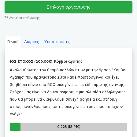
Επιλογή οργάνωσης
Αναφορά οργάνωσης
Γενικά
Δωρεές
Υποστηρικτές
Κόμβοι αγάπης
1ΟΣ ΣΤΟΧΟΣ (200,00€):
Ακολουθώντας τον θεσμό πολλών ετών με την δράση "Κομβόι
Αγάπης" που πραγματοποιείται κάθε Χριστούγεννα και έχει
βοηθήσει πάνω από 500 οικογένειες, με είδη πρώτης ανάγκης.
Στόχος μας είναι να δημιουργήσουμε μια αλυσίδα αλληλεγγύης
που θα μπορεί να διαφυλάξει συνεχή βοήθεια και στήριξη
στους συνανθρώπους και τις οικογένειες τους, που το έχουν
ανάγκη.
9.22% (18.44€)
9.22% (18.44€)