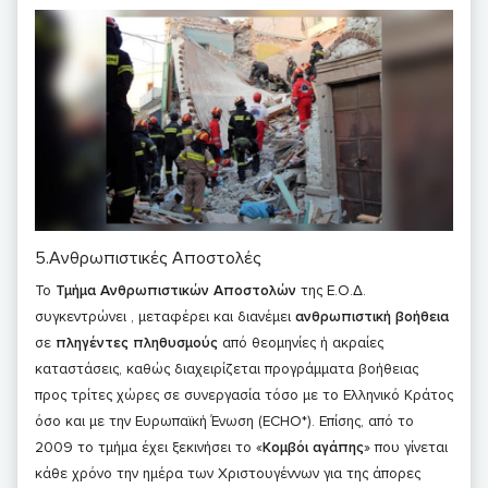
5.Ανθρωπιστικές Αποστολές
Το
Τμήμα Ανθρωπιστικών Αποστολών
της Ε.Ο.Δ.
συγκεντρώνει , μεταφέρει και διανέμει
ανθρωπιστική βοήθεια
σε
πληγέντες πληθυσμούς
από θεομηνίες ή ακραίες
καταστάσεις, καθώς διαχειρίζεται προγράμματα βοήθειας
προς τρίτες χώρες σε συνεργασία τόσο με το Ελληνικό Κράτος
όσο και με την Ευρωπαϊκή Ένωση (ECHO*). Επίσης, από το
2009 το τμήμα έχει ξεκινήσει το «
Κομβόι αγάπης
» που γίνεται
κάθε χρόνο την ημέρα των Χριστουγέννων για της άπορες