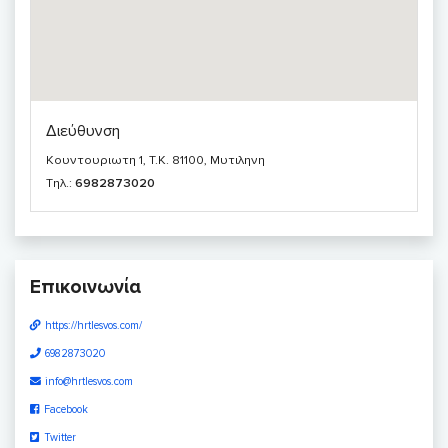
Διεύθυνση
Κουντουριωτη 1, T.K. 81100, Μυτιληνη
Τηλ.:
6982873020
Επικοινωνία
https://hrtlesvos.com/
6982873020
info@hrtlesvos.com
Facebook
Twitter