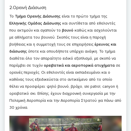
2.Ορεινή Διάσωση
Το
Τμήμα Ορεινής Διάσωσης
είναι το πρώτο τμήμα της
Ελληνικής Ομάδας Διάσωσης
και συντίθεται από εθελοντές
που εκτιμούν και αγαπούν το
βουνό
καθώς και ασχολούνται
με αθλήματα του βουνού. Σκοπός τους είναι η παροχή
βοήθειας και η συμμετοχή τους σε επιχειρήσεις
έρευνας και
διάσωσης
όποτε και οπουδήποτε υπάρχει ανάγκη. Το τμήμα
διαθέτει όλο τον απαραίτητο ειδικό εξοπλισμό, με σκοπό να
παρέμβει σε τυχόν
ορειβατικά και αεροπορικά ατυχήματα
σε
ορεινές περιοχές. Οι εθελοντές είναι εκπαιδευμένοι και ο
καθένας τους εξειδικεύεται στο αντικείμενο από το οποίο
θέλει να προσφέρει: ψηλό βουνό, βράχο, ski patrol, canyon ή
ορειβατικό σκι. Επίσης, έχουν διαχρονική συνεργασία με την
Πολεμική Αεροπορία και την Αεροπορία Στρατού για πάνω από
30 χρόνια.