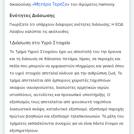
Μητέρα Τερέζα
δικαιοσύνης «
» του Ιδρύματος Harmony.
Ενότητες Διάσωσης
Γνωρίζατε ότι υπάρχουν διάφορες ενότητες διάσωσης; Η ΕΟΔ
Λέσβου καλύπτει τις ακόλουθες:
1.Διάσωση στο Υγρό Στοιχείο
Το Τμήμα Υγρού Στοιχείου έχει ως αποστολή του την έρευνα
και τη διάσωση σε θάλασσα, ποτάμια, λίμνες, σε περιοχές και
πεδία που μπορούν να εμφανιστούν πλημμύρες και γενικά όπου
το υγρό στοιχείο αποτελεί κίνδυνο για την ανθρώπινη ζωή. Το
τμήμα αποτελείται από έμπειρους χειριστές ταχυπλόων
σκαφών, ναυαγοσώστες, διασώστες ορμητικών νερών,
ιστιοπλόους, αυτοδύτες και προσωπικό υποστήριξης. Ο
εξοπλισμός τους αποτελείται από φουσκωτά ταχύπλοα
διασωστικά σκάφη, καταδυτικό εξοπλισμό, εξοπλισμό παροχής
πρώτων βοηθειών και εξοπλισμό τηλεπικοινωνιών. Τα μέλη του
τμήματος εκπαιδεύονται συνεχώς για να είναι πάντα έτοιμοι να
εξυπηρετήσουν.