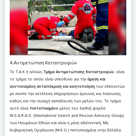
4.Αντιμετώπιση Καταστροφών
Το T.A.K ή αλλιώς
Τμήμα Αντιμετώπισης Καταστροφών
, είναι
το τμήμα το οποίο είναι υπεύθυνο για την
άμεση και
συντονισμένη ανταπόκριση και κινητοποίηση
των εθελοντών
με σκοπό την εκτέλεση επιχειρήσεων έρευνας και διάσωσης,
καθώς και την συνεχή εκπαίδευση των μελών του. Το τμήμα
αυτό είναι
πιστοποιημένο
μέλος του διεθνή φορέα
IN.S.A.R.A.G. (International Search and Rescue Advisory Group)
των Ηνωμένων Εθνών και είναι η μόνη εθελοντική, Μη
Κυβερνητική Οργάνωση (Μ.Κ.Ο.) πιστοποιημένη στην Ελλάδα.