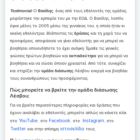
Testimonial
:
Ο
Βασίλης
, ένας από τους εθελοντές της ομάδας,
μοιράστηκε την εμπειρία του με την ΕΟΔ. Ο Βασίλης, λοιπόν,
έγινε μέλος το 2005 μέσω της γυναίκας του, η οποία ήταν κι
εκείνη εθελόντρια. Βλέποντας τις
δράσεις
και τη χαρά του να
προσφέρεις, αποφάσισε να γίνει εθελοντής για να μπορεί να
βοηθήσει οποιονδήποτε το έχει ανάγκη. Έμαθε τις γενικές
γνώσεις πρώτων βοηθειών και
εκπαιδεύτηκε
για να μπορεί να
βοηθήσει και να σώσει όποιον χρειαστεί. Από τότε, συνεχίζει
και στηρίζει την
ομάδα διάσωσης
Λέσβου ενεργά και βοηθάει
τους συνανθρώπους του προσφέροντας.
Πώς μπορείτε να βρείτε την ομάδα διάσωσης
Λέσβου;
Για να βρείτε περισσότερες πληροφορίες και δράσεις που
έχουν αναλάβει οι εθελοντές, μπορείτε απλώς να κάνετε κλίκ
YouΤube
Facebook
Instagram
στο
, στο
, στο
, στο
Twitter
ιστοσελίδα
και στην επίσημη
τους.