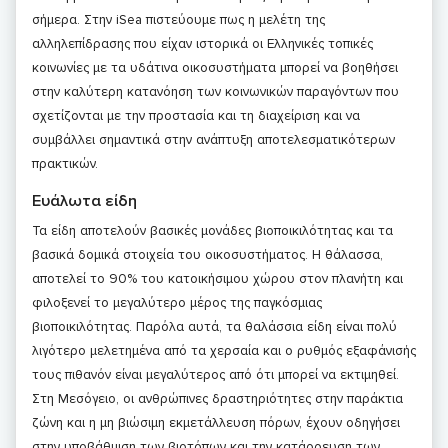
σήμερα. Στην iSea πιστεύουμε πως η μελέτη της
αλληλεπίδρασης που είχαν ιστορικά οι Ελληνικές τοπικές
κοινωνίες με τα υδάτινα οικοσυστήματα μπορεί να βοηθήσει
στην καλύτερη κατανόηση των κοινωνικών παραγόντων που
σχετίζονται με την προστασία και τη διαχείριση και να
συμβάλλει σημαντικά στην ανάπτυξη αποτελεσματικότερων
πρακτικών.
Ευάλωτα είδη
Τα είδη αποτελούν βασικές μονάδες βιοποικιλότητας και τα
βασικά δομικά στοιχεία του οικοσυστήματος. Η θάλασσα,
αποτελεί το 90% του κατοικήσιμου χώρου στον πλανήτη και
φιλοξενεί το μεγαλύτερο μέρος της παγκόσμιας
βιοποικιλότητας. Παρόλα αυτά, τα θαλάσσια είδη είναι πολύ
λιγότερο μελετημένα από τα χερσαία και ο ρυθμός εξαφάνισής
τους πιθανόν είναι μεγαλύτερος από ότι μπορεί να εκτιμηθεί.
Στη Μεσόγειο, οι ανθρώπινες δραστηριότητες στην παράκτια
ζώνη και η μη βιώσιμη εκμετάλλευση πόρων, έχουν οδηγήσει
στην υποβάθμιση των βιοτόπων και την κατάρρευση των