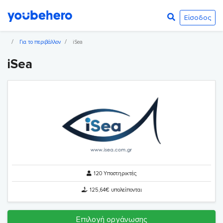
Είσοδος
Για το περιβάλλον
iSea
iSea
120 Υποστηρικτές
125,64€ υπολείπονται
Επιλογή οργάνωσης