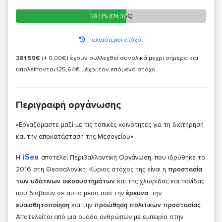
58.12% (174.36€)
58.12% (174.36€)
Παλαιότεροι στόχοι
381,59€
(+ 0,00€)
έχουν συλλεχθεί συνολικά μέχρι σήμερα και
υπολείπονται 125,64€ μέχρι τον επόμενο στόχο
Περιγραφή οργάνωσης
«Εργαζόμαστε μαζί με τις τοπικές κοινότητες για τη διατήρηση
και την αποκατάσταση της Μεσογείου»
iSea
Η
αποτελεί Περιβαλλοντική Οργάνωση, που ιδρύθηκε το
2016 στη Θεσσαλονίκη. Κύριος στόχος της είναι η
προστασία
των υδάτινων οικοσυστημάτων
και της χλωρίδας και πανίδας
που διαβιούν σε αυτά μέσα από την
έρευνα
, την
ευαισθητοποίηση
και την
προώθηση πολιτικών προστασίας
.
Αποτελείται από μια ομάδα ανθρώπων με εμπειρία στην