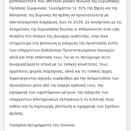
βιοποικιλότητα, που αποτελεί βασικό πυλώνα της Ευρωπαϊκής
Πράσινης Συμφωνίας, τουλάχιστον το 30% της ξηράς και της
θάλασσας της Ευρώπης θα πρέπει να προστατεύεται με
αποτελεσματική διαχείριση, έως το 2030. Σε συνάρτηση με τις
δεσμεύσεις της Ευρωπαϊκής Ένωσης κι επιδιώκοντας έναν υγιή
πλανήτη στο πλαίσιο της βιώσιμης ανάπτυξης, στην iSea
στοχεύουμε στη βελτίωση κι ενίσχυση της προστασίας εντός
των υπαρχόντων Θαλάσσιων Προστατευόμενων περιοχών,
αλλά και στην επέκταση τους. Για να το πετύχουμε αυτό
συνεργαζόμαστε στενά με τις τοπικές κοινότητες, τους
αρμόδιους φορείς διαχείρισης, αλλά και τις τοπικές αρχές
δημιουργώντας ισχυρές συμπράξεις για την αντιμετώπιση των
προκλήσεων μέσα από την ενεργό εμπλοκή τους, την
εφαρμογή των υφιστάμενων μέτρων, την ενίσχυση των
υπαρχόντων επιστημονικών δεδομένων ή τη συλλογή νέων,
καθώς και τη δημιουργία, βελτίωση κι εφαρμογή των Σχεδίων
Δράσης.
Ορισμένα προγράμματα του πυλώνα: