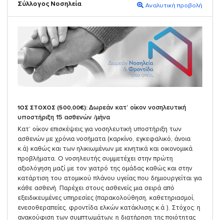
Σύλλογος Νοσηλεία
Αναλυτική προβολή
Δωρεάν κατ’ οίκον νοσηλευτική
1ΟΣ ΣΤΟΧΟΣ (500,00€):
υποστήριξη 15 ασθενών /μήνα
Κατ’ οίκον επισκέψεις για νοσηλευτική υποστήριξη των
ασθενών με χρόνια νοσήματα (καρκίνο, εγκεφαλικό, άνοια
κ.ά) καθώς και των ηλικιωμένων με κινητικά και οικονομικά
προβλήματα. Ο νοσηλευτής συμμετέχει στην πρώτη
αξιολόγηση μαζί με τον γιατρό της ομάδας καθώς και στην
κατάρτιση του ατομικού πλάνου υγείας που δημιουργείται για
κάθε ασθενή. Παρέχει στους ασθενείς μια σειρά από
εξειδικευμένες υπηρεσίες (παρακολούθηση, καθετηριασμοί,
ενεσοθεραπείες, φροντίδα ελκών κατάκλισης κ.ά ). Στόχος: η
ανακούφιση των συμπτωμάτων, η διατήρηση της ποιότητας