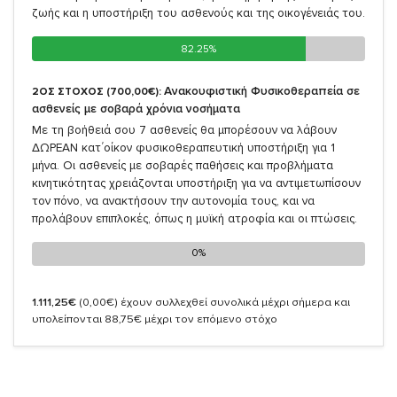
ζωής και η υποστήριξη του ασθενούς και της οικογένειάς του.
82.25%
82.25%
Ανακουφιστική Φυσικοθεραπεία σε
2ΟΣ ΣΤΟΧΟΣ (700,00€):
ασθενείς με σοβαρά χρόνια νοσήματα
Με τη βοήθειά σου 7 ασθενείς θα μπορέσουν να λάβουν
ΔΩΡΕΑΝ κατ΄οίκον φυσικοθεραπευτική υποστήριξη για 1
μήνα. Οι ασθενείς με σοβαρές παθήσεις και προβλήματα
κινητικότητας χρειάζονται υποστήριξη για να αντιμετωπίσουν
τον πόνο, να ανακτήσουν την αυτονομία τους, και να
προλάβουν επιπλοκές, όπως η μυϊκή ατροφία και οι πτώσεις.
0%
0%
1.111,25€
(0,00€)
έχουν συλλεχθεί συνολικά μέχρι σήμερα και
υπολείπονται 88,75€ μέχρι τον επόμενο στόχο