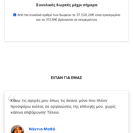
Συνολικές δωρεές μέχρι σήμερα
Από τον συνολικό αριθμό των δωρεών τα 37.328,28€ είναι εγκεκριμένα
και τα 313,19€ βρίσκονται σε εκκρεμότητα
ΕΙΠΑΝ ΓΙΑ ΕΜΑΣ
Σας ευχαριστώ που μας δίνετε την δυνατότητα να κάνουμε
κάτι!
Κυριάκος Τσίγκρος
Χρήστης του
YouBeHero