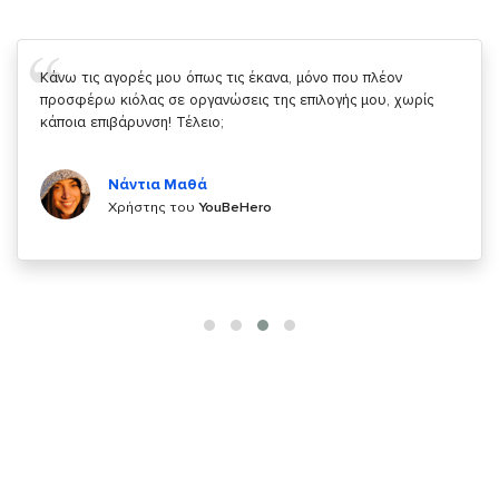
Σας ευχαριστώ που μας δίνετε την δυνατότητα να κάνουμε
κάτι!
Κυριάκος Τσίγκρος
Χρήστης του
YouBeHero