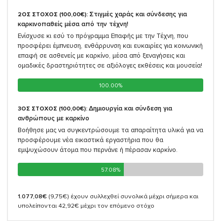
Στιγμές χαράς και σύνδεσης για
2ΟΣ ΣΤΟΧΟΣ (100,00€):
καρκινοπαθείς μέσα από την τέχνη!
Ενίσχυσε κι εσύ το πρόγραμμα Επαφής με την Τέχνη, που
προσφέρει έμπνευση, ενθάρρυνση και ευκαιρίες για κοινωνική
επαφή σε ασθενείς με καρκίνο, μέσα από ξεναγήσεις και
ομαδικές δραστηριότητες σε αξιόλογες εκθέσεις και μουσεία!
100.00%
100.00%
Δημιουργία και σύνδεση για
3ΟΣ ΣΤΟΧΟΣ (100,00€):
ανθρώπους με καρκίνο
Βοήθησε μας να συγκεντρώσουμε τα απαραίτητα υλικά για να
προσφέρουμε νέα εικαστικά εργαστήρια που θα
εμψυχώσουν άτομα που περνάνε ή πέρασαν καρκίνο.
57.08%
57.08%
1.077,08€
(9,75€)
έχουν συλλεχθεί συνολικά μέχρι σήμερα και
υπολείπονται 42,92€ μέχρι τον επόμενο στόχο