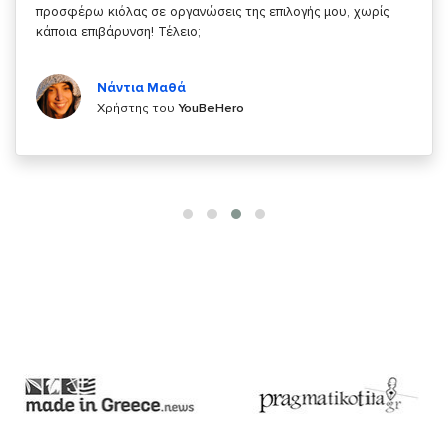
κάτι!
Κυριάκος Τσίγκρος
Χρήστης του
YouBeHero