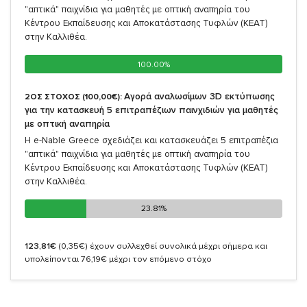
"απτικά" παιχνίδια για μαθητές με οπτική αναπηρία του
Κέντρου Εκπαίδευσης και Αποκατάστασης Τυφλών (ΚΕΑΤ)
στην Καλλιθέα.
100.00%
100.00%
Αγορά αναλωσίμων 3D εκτύπωσης
2ΟΣ ΣΤΟΧΟΣ (100,00€):
για την κατασκευή 5 επιτραπέζιων παινχιδιών για μαθητές
με οπτική αναπηρία
Η e-Nable Greece σχεδιάζει και κατασκευάζει 5 επιτραπέζια
"απτικά" παιχνίδια για μαθητές με οπτική αναπηρία του
Κέντρου Εκπαίδευσης και Αποκατάστασης Τυφλών (ΚΕΑΤ)
στην Καλλιθέα.
23.81%
23.81%
123,81€
(0,35€)
έχουν συλλεχθεί συνολικά μέχρι σήμερα και
υπολείπονται 76,19€ μέχρι τον επόμενο στόχο