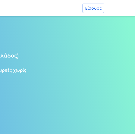
Είσοδος
λλάδος)
ωρεές
χωρίς