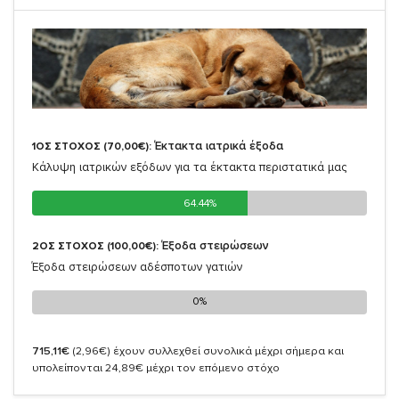
Έκτακτα ιατρικά έξοδα
1ΟΣ ΣΤΟΧΟΣ (70,00€):
Κάλυψη ιατρικών εξόδων για τα έκτακτα περιστατικά μας
64.44%
64.44%
Έξοδα στειρώσεων
2ΟΣ ΣΤΟΧΟΣ (100,00€):
Έξοδα στειρώσεων αδέσποτων γατιών
0%
0%
715,11€
(2,96€)
έχουν συλλεχθεί συνολικά μέχρι σήμερα και
υπολείπονται 24,89€ μέχρι τον επόμενο στόχο