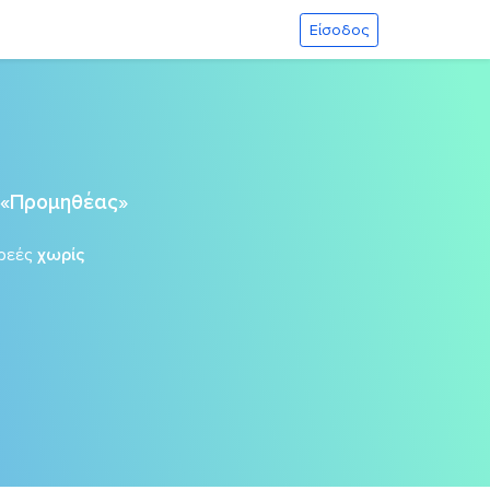
Είσοδος
 «Προμηθέας»
ρεές
χωρίς