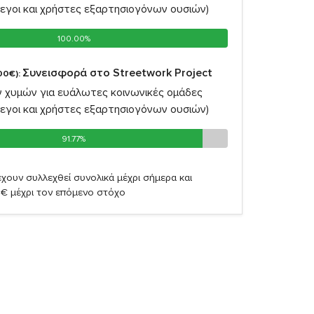
εγοι και χρήστες εξαρτησιογόνων ουσιών)
100.00%
100.00%
Συνεισφορά στο Streetwork Project
00€):
 χυμών για ευάλωτες κοινωνικές ομάδες
εγοι και χρήστες εξαρτησιογόνων ουσιών)
91.77%
91.77%
χουν συλλεχθεί συνολικά μέχρι σήμερα και
6€ μέχρι τον επόμενο στόχο