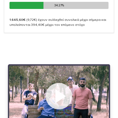
34.27%
34.27%
1.645,60€
(9,72€)
έχουν συλλεχθεί συνολικά μέχρι σήμερα και
υπολείπονται 394,40€ μέχρι τον επόμενο στόχο