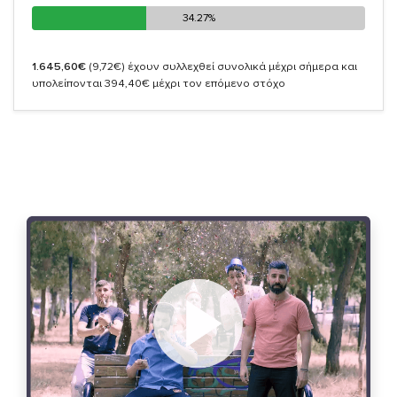
34.27%
34.27%
1.645,60€
(9,72€)
έχουν συλλεχθεί συνολικά μέχρι σήμερα και
υπολείπονται 394,40€ μέχρι τον επόμενο στόχο