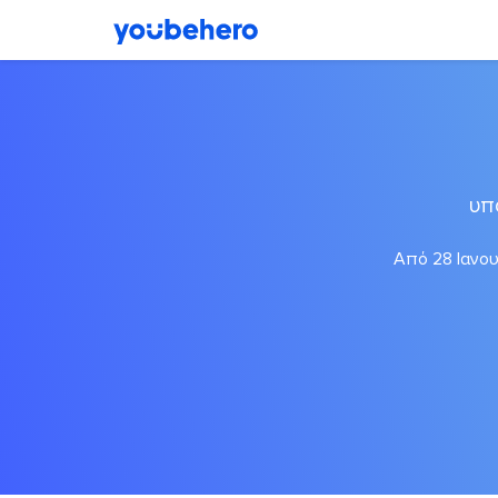
υπ
Από 28 Ιανου