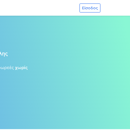
Είσοδος
λης
δωρεές
χωρίς