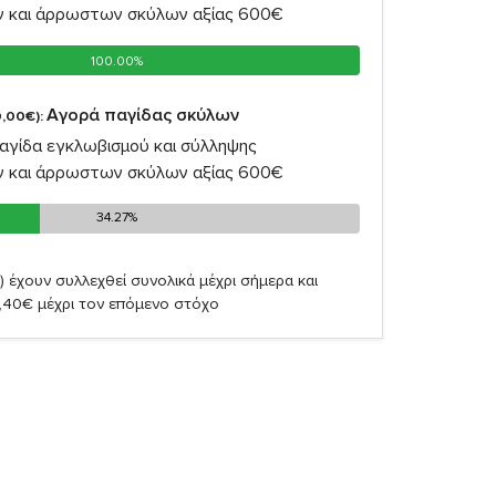
ν και άρρωστων σκύλων αξίας 600€
100.00%
100.00%
Αγορά παγίδας σκύλων
,00€):
αγίδα εγκλωβισμού και σύλληψης
ν και άρρωστων σκύλων αξίας 600€
34.27%
34.27%
)
έχουν συλλεχθεί συνολικά μέχρι σήμερα και
,40€ μέχρι τον επόμενο στόχο