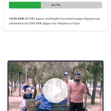
34.27%
34.27%
1.645,60€
(9,72€)
έχουν συλλεχθεί συνολικά μέχρι σήμερα και
υπολείπονται 394,40€ μέχρι τον επόμενο στόχο