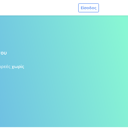
Είσοδος
του
ωρεές
χωρίς