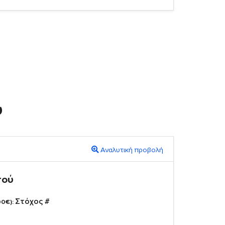
υ
Αναλυτική προβολή
πού
Στόχος #
00€):