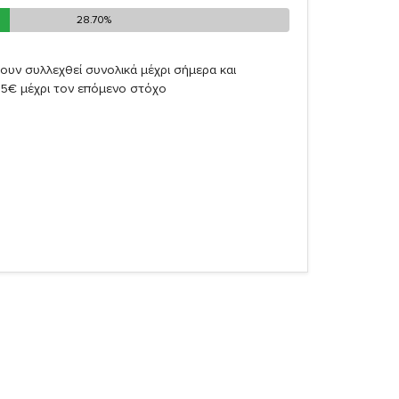
28.70%
28.70%
ουν συλλεχθεί συνολικά μέχρι σήμερα και
65€ μέχρι τον επόμενο στόχο