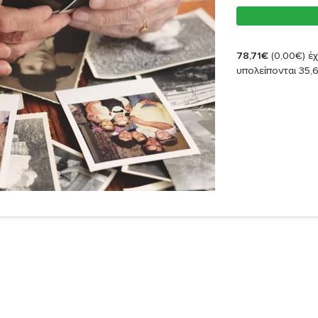
78,71€
(0,00€)
έχ
υπολείπονται 35,