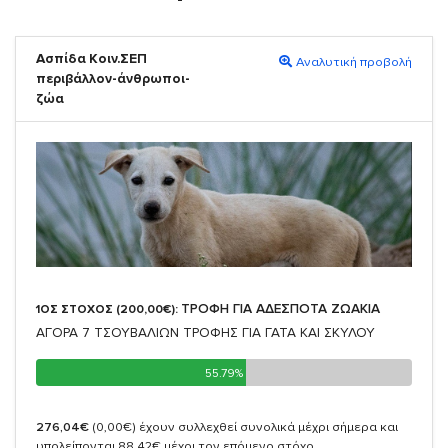
Ασπίδα Κοιν.ΣΕΠ
Αναλυτική προβολή
περιβάλλον-άνθρωποι-
ζώα
ΤΡΟΦΗ ΓΙΑ ΑΔΕΣΠΟΤΑ ΖΩΑΚΙΑ
1ΟΣ ΣΤΟΧΟΣ (200,00€):
ΑΓΟΡΑ 7 ΤΣΟΥΒΑΛΙΩΝ ΤΡΟΦΗΣ ΓΙΑ ΓΑΤΑ ΚΑΙ ΣΚΥΛΟΥ
55.79%
55.79%
276,04€
(0,00€)
έχουν συλλεχθεί συνολικά μέχρι σήμερα και
υπολείπονται 88,42€ μέχρι τον επόμενο στόχο