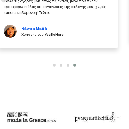
Σας ευχαριστώ που μας δίνετε την δυνατότητα να κάνουμε
κάτι!
Κυριάκος Τσίγκρος
Χρήστης του
YouBeHero