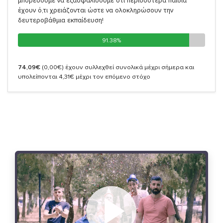
μπορέσουμε να εξασφαλίσουμε ότι περισσότερα παιδιά
έχουν ό,τι χρειάζονται ώστε να ολοκληρώσουν την
δευτεροβάθμια εκπαίδευση!
91.38%
91.38%
74,09€
(0,00€)
έχουν συλλεχθεί συνολικά μέχρι σήμερα και
υπολείπονται 4,31€ μέχρι τον επόμενο στόχο