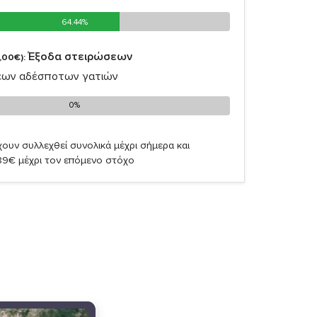
64.44%
64.44%
Έξοδα στειρώσεων
,00€):
εων αδέσποτων γατιών
0%
0%
ουν συλλεχθεί συνολικά μέχρι σήμερα και
89€ μέχρι τον επόμενο στόχο