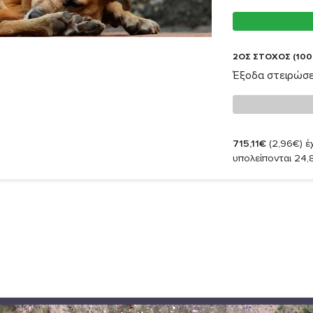
2ΟΣ ΣΤΟΧΟΣ (100
Έξοδα στειρώσ
715,11€
(2,96€)
έχ
υπολείπονται 24,