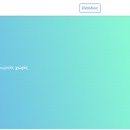
Είσοδος
δωρεές
χωρίς