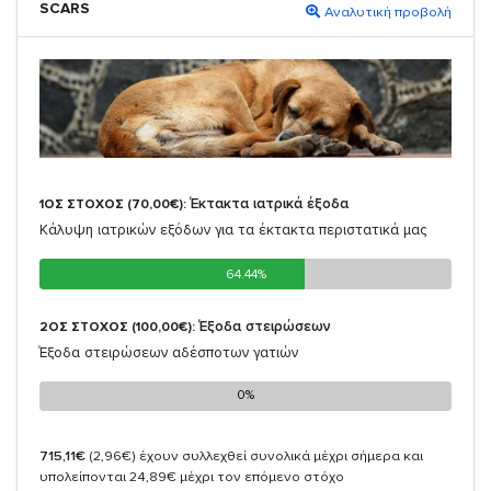
SCARS
Αναλυτική προβολή
Έκτακτα ιατρικά έξοδα
1ΟΣ ΣΤΟΧΟΣ (70,00€):
Κάλυψη ιατρικών εξόδων για τα έκτακτα περιστατικά μας
64.44%
64.44%
Έξοδα στειρώσεων
2ΟΣ ΣΤΟΧΟΣ (100,00€):
Έξοδα στειρώσεων αδέσποτων γατιών
0%
0%
715,11€
(2,96€)
έχουν συλλεχθεί συνολικά μέχρι σήμερα και
υπολείπονται 24,89€ μέχρι τον επόμενο στόχο