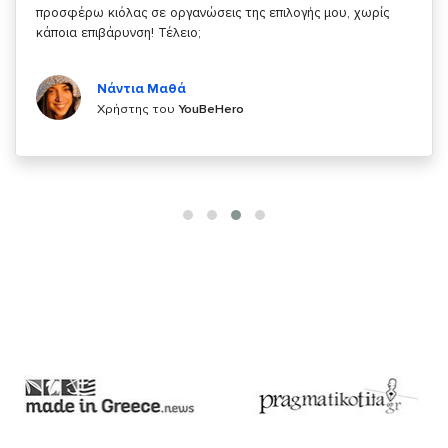
κάτι!
Κυριάκος Τσίγκρος
Χρήστης του
YouBeHero