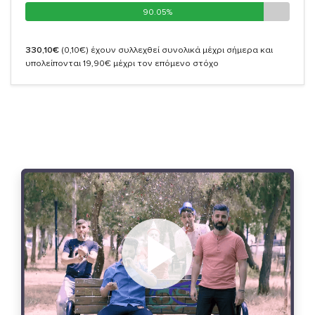
90.05%
90.05%
330,10€
(0,10€)
έχουν συλλεχθεί συνολικά μέχρι σήμερα και
υπολείπονται 19,90€ μέχρι τον επόμενο στόχο