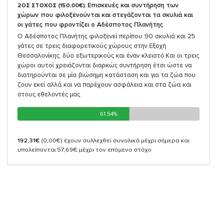
Επισκευές και συντήρηση των
2ΟΣ ΣΤΟΧΟΣ (150,00€):
χώρων που φιλοξενούνται και στεγάζονται τα σκυλιά και
οι γάτες που φροντίζει ο Αδέσποτος Πλανήτης
Ο Αδέσποτος Πλανήτης φιλοξενεί περίπου 90 σκυλιά και 25
γάτες σε τρεις διαφορετικούς χώρους στην Εξοχή
Θεσσαλονίκης, δύο εξωτερικούς και έναν κλειστό.Και οι τρεις
χώροι αυτοί χρειάζονται διαρκώς συντήρηση έτσι ώστε να
διατηρούνται σε μία βιώσημη κατάσταση και για τα ζώα που
ζουν εκεί αλλά και να παρέχουν ασφάλεια και στα ζώα και
στους εθελοντές μας.
61.54%
61.54%
192,31€
(0,00€)
έχουν συλλεχθεί συνολικά μέχρι σήμερα και
υπολείπονται 57,69€ μέχρι τον επόμενο στόχο