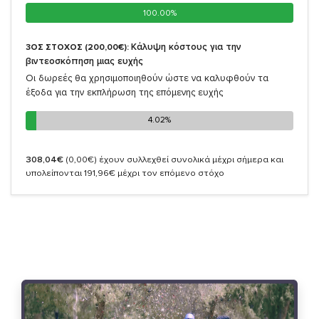
100.00%
100.00%
Κάλυψη κόστους για την
3ΟΣ ΣΤΟΧΟΣ (200,00€):
βιντεοσκόπηση μιας ευχής
Οι δωρεές θα χρησιμοποιηθούν ώστε να καλυφθούν τα
έξοδα για την εκπλήρωση της επόμενης ευχής
4.02%
4.02%
308,04€
(0,00€)
έχουν συλλεχθεί συνολικά μέχρι σήμερα και
υπολείπονται 191,96€ μέχρι τον επόμενο στόχο