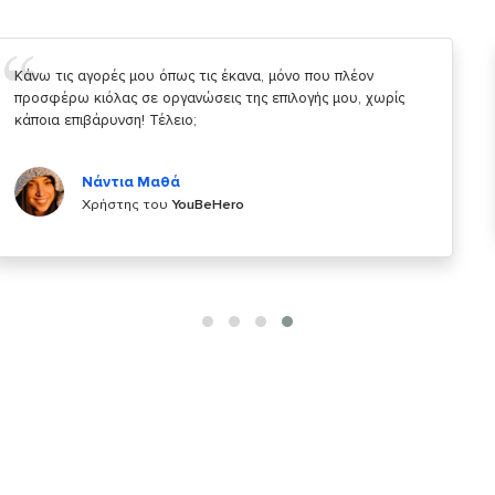
Σας ευχαριστώ που μας δίνετε την δυνατότητα να κάνουμε
κάτι!
Κυριάκος Τσίγκρος
Χρήστης του
YouBeHero