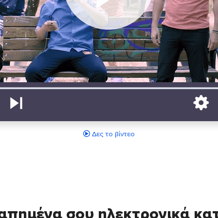
Δες το βίντεο
απημένα σου ηλεκτρονικά κ