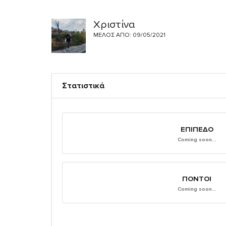
Χριστίνα
ΜΈΛΟΣ ΑΠΌ: 09/05/2021
Στατιστικά
ΕΠΊΠΕΔΟ
Coming soon...
ΠΌΝΤΟΙ
Coming soon...