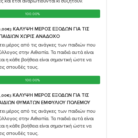
 και έτσι αναρωτιούνται κι συζητούν.
100.00%
100.00%
ΚΑΛΥΨΗ ΜΕΡΟΣ ΕΞΟΔΩΝ ΓΙΑ ΤΙΣ
,00€):
ΠΑΙΔΙΩΝ ΧΩΡΙΣ ΑΝΑΔΟΧΟ
ει μέρος από τις ανάγκες των παιδιών που
ύλλογος στην Αιθιοπία. Τα παιδιά αυτά είναι
αι η κάθε βοήθεια είναι σημαντική ώστε να
ις σπουδές τους.
100.00%
100.00%
ΚΑΛΥΨΗ ΜΕΡΟΣ ΕΞΟΔΩΝ ΓΙΑ ΤΙΣ
,00€):
ΑΙΔΙΩΝ ΘΥΜΑΤΩΝ ΕΜΦΥΛΙΟΥ ΠΟΛΕΜΟΥ
ει μέρος από τις ανάγκες των παιδιών που
ύλλογος στην Αιθιοπία. Τα παιδιά αυτά είναι
αι η κάθε βοήθεια είναι σημαντική ώστε να
ις σπουδές τους.