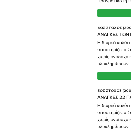
πραγματικότητες
4ΟΣ ΣΤΟΧΟΣ (200
ΑΝΑΓΚΕΣ ΤΩΝ 
Η δωρεά καλύπτ
υποστηρίζει ο Σ
χωρίς ανάδοχο κ
ολοκληρώσουν τ
5ΟΣ ΣΤΟΧΟΣ (200
ΑΝΑΓΚΕΣ 22 Π
Η δωρεά καλύπτ
υποστηρίζει ο Σ
χωρίς ανάδοχο κ
ολοκληρώσουν τ