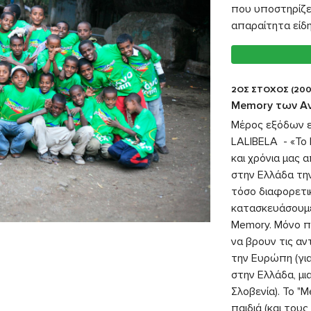
που υποστηρίζει
απαραίτητα είδ
2ΟΣ ΣΤΟΧΟΣ (200
Memory των A
Μέρος εξόδων 
LALIBELA - «To
και χρόνια μας
στην Ελλάδα την
τόσο διαφορετικ
κατασκευάσουμε 
Memory. Μόνο π
να βρουν τις αν
την Ευρώπη (για
στην Ελλάδα, μι
Σλοβενία). Το "
παιδιά (και του