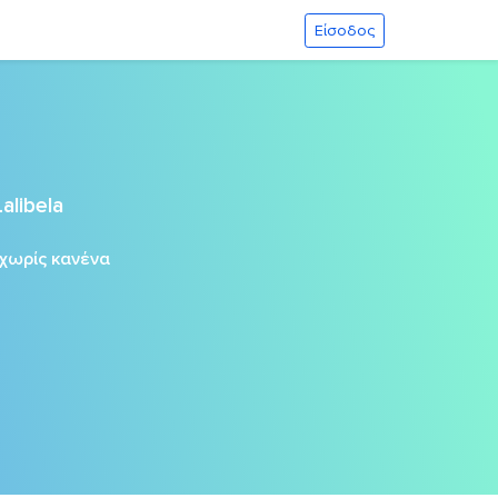
Είσοδος
alibela
χωρίς κανένα