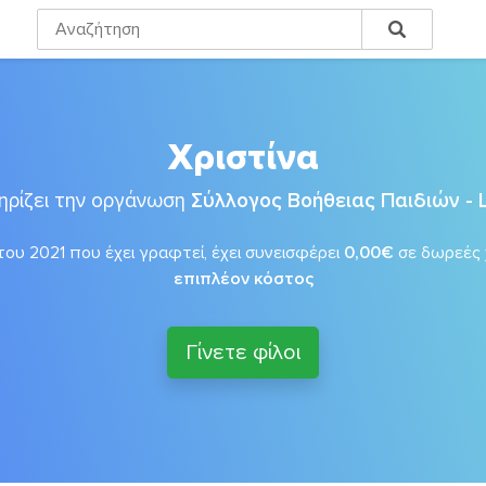
Χριστίνα
ηρίζει την οργάνωση
Σύλλογος Βοήθειας Παιδιών - L
ου 2021 που έχει γραφτεί, έχει συνεισφέρει
0,00€
σε δωρεές
επιπλέον κόστος
Γίνετε φίλοι