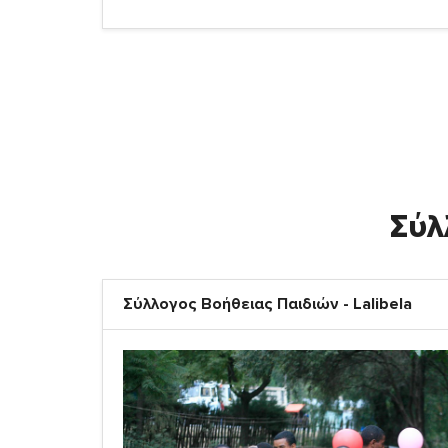
Σύλ
Σύλλογος Βοήθειας Παιδιών - Lalibela