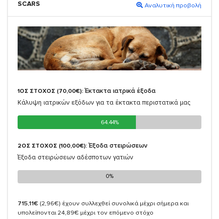
SCARS
Αναλυτική προβολή
Έκτακτα ιατρικά έξοδα
1ΟΣ ΣΤΟΧΟΣ (70,00€):
Κάλυψη ιατρικών εξόδων για τα έκτακτα περιστατικά μας
64.44%
64.44%
Έξοδα στειρώσεων
2ΟΣ ΣΤΟΧΟΣ (100,00€):
Έξοδα στειρώσεων αδέσποτων γατιών
0%
0%
715,11€
(2,96€)
έχουν συλλεχθεί συνολικά μέχρι σήμερα και
υπολείπονται 24,89€ μέχρι τον επόμενο στόχο