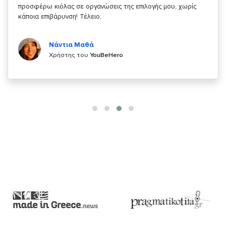
κάτι!
Κυριάκος Τσίγκρος
Χρήστης του
YouBeHero