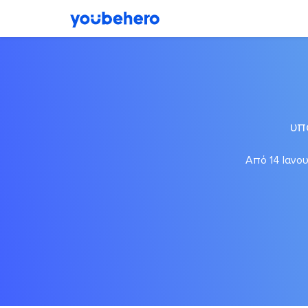
υπ
Από 14 Ιανου