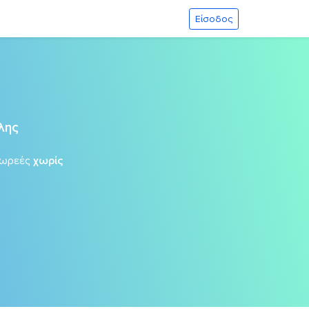
Είσοδος
λης
δωρεές
χωρίς