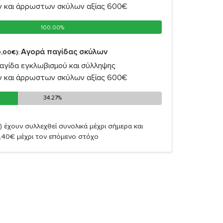
ν και άρρωστων σκύλων αξίας 600€
100.00%
100.00%
Αγορά παγίδας σκύλων
,00€):
αγίδα εγκλωβισμού και σύλληψης
ν και άρρωστων σκύλων αξίας 600€
34.27%
34.27%
)
έχουν συλλεχθεί συνολικά μέχρι σήμερα και
,40€ μέχρι τον επόμενο στόχο