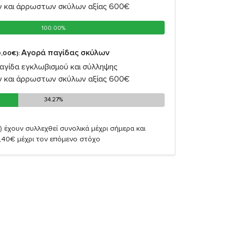
ν και άρρωστων σκύλων αξίας 600€
100.00%
100.00%
Αγορά παγίδας σκύλων
,00€):
αγίδα εγκλωβισμού και σύλληψης
ν και άρρωστων σκύλων αξίας 600€
34.27%
34.27%
)
έχουν συλλεχθεί συνολικά μέχρι σήμερα και
,40€ μέχρι τον επόμενο στόχο