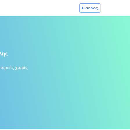
Είσοδος
λης
δωρεές
χωρίς