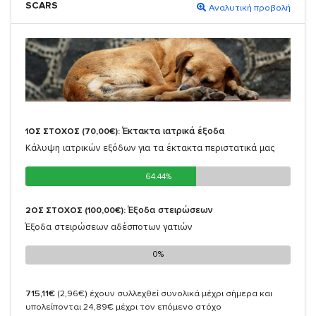
SCARS
Αναλυτική προβολή
Έκτακτα ιατρικά έξοδα
1ΟΣ ΣΤΟΧΟΣ (70,00€):
Κάλυψη ιατρικών εξόδων για τα έκτακτα περιστατικά μας
64.44%
64.44%
Έξοδα στειρώσεων
2ΟΣ ΣΤΟΧΟΣ (100,00€):
Έξοδα στειρώσεων αδέσποτων γατιών
0%
0%
715,11€
(2,96€)
έχουν συλλεχθεί συνολικά μέχρι σήμερα και
υπολείπονται 24,89€ μέχρι τον επόμενο στόχο