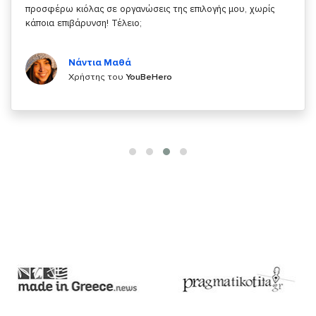
κάτι!
Κυριάκος Τσίγκρος
Χρήστης του
YouBeHero