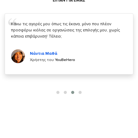
ΕΙΠΑΝ ΓΙΑ ΕΜΑΣ
Σας ευχαριστώ που μας δίνετε την δυνατότητα να κάνουμε
κάτι!
Κυριάκος Τσίγκρος
Χρήστης του
YouBeHero