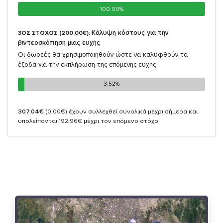
100.00%
100.00%
Κάλυψη κόστους για την
3ΟΣ ΣΤΟΧΟΣ (200,00€):
βιντεοσκόπηση μιας ευχής
Οι δωρεές θα χρησιμοποιηθούν ώστε να καλυφθούν τα
έξοδα για την εκπλήρωση της επόμενης ευχής
3.52%
3.52%
307,04€
(0,00€)
έχουν συλλεχθεί συνολικά μέχρι σήμερα και
υπολείπονται 192,96€ μέχρι τον επόμενο στόχο