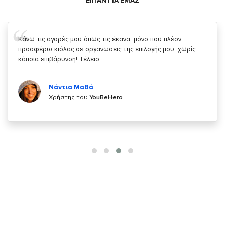
ΕΙΠΑΝ ΓΙΑ ΕΜΑΣ
Σας ευχαριστώ που μας δίνετε την δυνατότητα να κάνουμε
κάτι!
Κυριάκος Τσίγκρος
Χρήστης του
YouBeHero