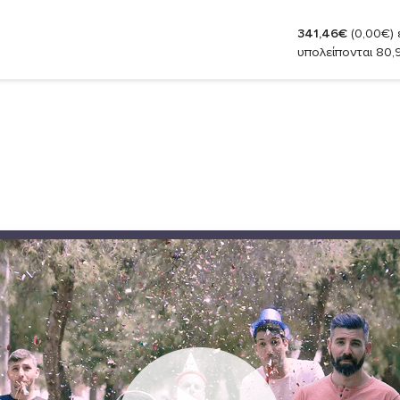
341,46€
(0,00€)
έ
υπολείπονται 80,