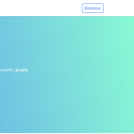
Είσοδος
δωρεές
χωρίς