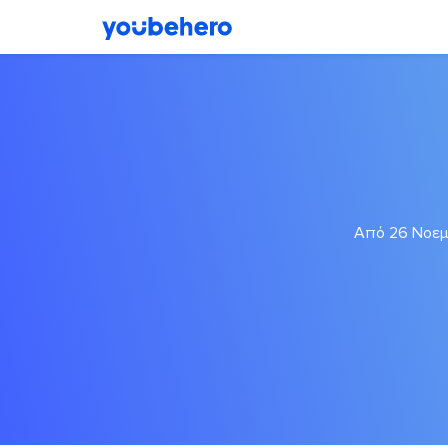
Από 26 Νοεμβ