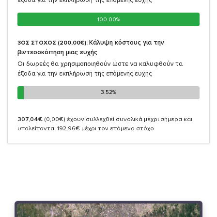
100.00%
100.00%
Κάλυψη κόστους για την
3ΟΣ ΣΤΟΧΟΣ (200,00€):
βιντεοσκόπηση μιας ευχής
Οι δωρεές θα χρησιμοποιηθούν ώστε να καλυφθούν τα
έξοδα για την εκπλήρωση της επόμενης ευχής
3.52%
3.52%
307,04€
(0,00€)
έχουν συλλεχθεί συνολικά μέχρι σήμερα και
υπολείπονται 192,96€ μέχρι τον επόμενο στόχο