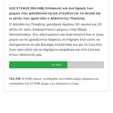
Επισκευές και συντήρηση των
2ΟΣ ΣΤΟΧΟΣ (150,00€):
χώρων που φιλοξενούνται και στεγάζονται τα σκυλιά και
οι γάτες που φροντίζει ο Αδέσποτος Πλανήτης
Ο Αδέσποτος Πλανήτης φιλοξενεί περίπου 90 σκυλιά και 25
γάτες σε τρεις διαφορετικούς χώρους στην Εξοχή
Θεσσαλονίκης, δύο εξωτερικούς και έναν κλειστό.Και οι τρεις
χώροι αυτοί χρειάζονται διαρκώς συντήρηση έτσι ώστε να
διατηρούνται σε μία βιώσημη κατάσταση και για τα ζώα που
ζουν εκεί αλλά και να παρέχουν ασφάλεια και στα ζώα και
στους εθελοντές μας.
61.54%
61.54%
192,31€
(0,00€)
έχουν συλλεχθεί συνολικά μέχρι σήμερα και
υπολείπονται 57,69€ μέχρι τον επόμενο στόχο