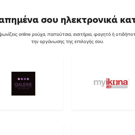
απημένα σου ηλεκτρονικά κ
ωνίζεις online ρούχα, παπούτσια, εισιτήρια, φαγητό ή οτιδήποτ
την οργάνωσης της επιλογής σου.