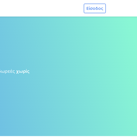
Είσοδος
δωρεές
χωρίς