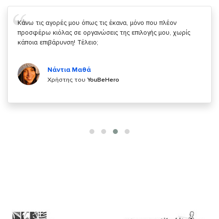
Σας ευχαριστώ που μας δίνετε την δυνατότητα να κάνουμε
κάτι!
Κυριάκος Τσίγκρος
Χρήστης του
YouBeHero